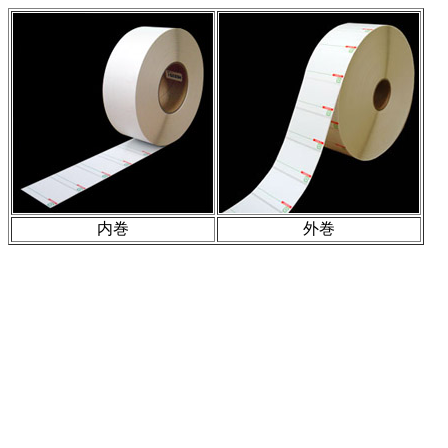
内巻
外巻