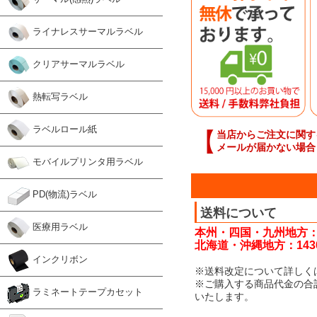
ライナレスサーマルラベル
クリアサーマルラベル
熱転写ラベル
ラベルロール紙
【
当店からご注文に関す
メールが届かない場合
モバイルプリンタ用ラベル
PD(物流)ラベル
送料について
医療用ラベル
本州・四国・九州地方：
北海道・沖縄地方：143
インクリボン
※送料改定について詳しく
※ご購入する商品代金の合
ラミネートテープカセット
いたします。