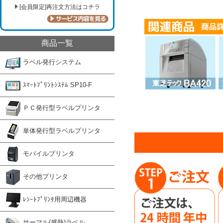
[会員限定]再注文方法はコチラ
商品一覧
ラベル発行システム
ｽﾏｰﾄﾌﾟﾘﾝﾄｼｽﾃﾑ SP10-F
ＰＣ発行型ラベルプリンタ
単体発行型ラベルプリンタ
モバイルプリンタ
その他プリンタ
ﾚｼｰﾄﾌﾟﾘﾝﾀ用周辺機器
サーマル(感熱)ラベル