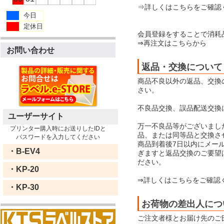
⇒詳しくはこちらをご確認
今日
定休日
会員登録をすることで消耗
⇒再注文はこちらから
お問い合わせ
返品・交換について
商品不良以外の返品、交換
さい。
不良品交換、誤品配送交換
ユーザーサイト
万一不良品等がございまし
プリンター購入時にお送りしたIDと
品、または同等品と交換さ
パスワードを入力してください
商品到着後7日以内にメー
・B-EV4
ぎますと返品交換のご要望
ださい。
・KP-20
⇒詳しくはこちらをご確認
・KP-30
お荷物の差出人につ
ご注文者様とお届け先のご