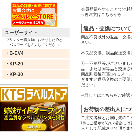
会員登録をすることで消耗
⇒再注文はこちらから
返品・交換について
ユーザーサイト
商品不良以外の返品、交換
プリンター購入時にお送りしたIDと
さい。
パスワードを入力してください
不良品交換、誤品配送交換
・B-EV4
万一不良品等がございまし
・KP-20
品、または同等品と交換さ
商品到着後7日以内にメー
・KP-30
ぎますと返品交換のご要望
ださい。
⇒詳しくはこちらをご確認
お荷物の差出人につ
ご注文者様とお届け先のご
特にご指示がない場合には当店
人として記載させて頂きま