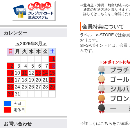
⇒北海道・沖縄・離島地域への
通常の配送方法と異なります
詳しくはこちらをご確認くだ
会員特典について
カレンダー
ラベル．e-STOREでは
おります。
＜
2026年8月
＞
※FSPポイントとは、会
ムです。
日
月
火
水
木
金
土
1
2
3
4
5
6
7
8
9
10
11
12
13
14
15
16
17
18
19
20
21
22
23
24
25
26
27
28
29
30
31
今日
定休日
⇒詳しくはこちらをご確認
お問い合わせ