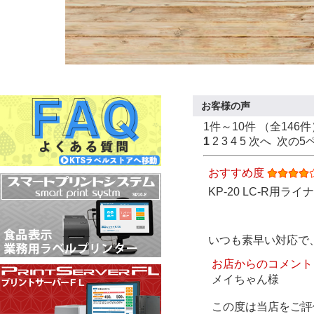
お客様の声
1件～10件 （全146件
1
2
3
4
5
次へ
次の5
おすすめ度
KP-20 LC-R用
いつも素早い対応で
お店からのコメント
メイちゃん様
この度は当店をご評