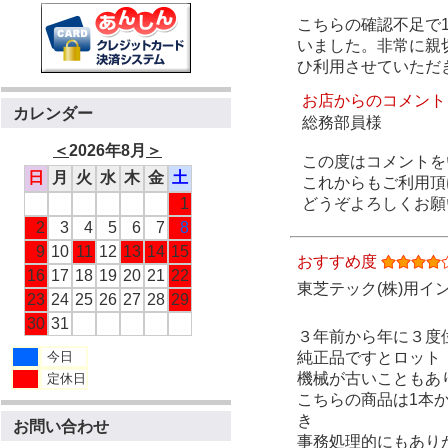
こちらの確認不足で
いました。非常に親
ひ利用させていただ
お店からのコメント
カレンダー
総務部員様
＜
2026年8月
＞
この度はコメントを
日
月
火
水
木
金
土
これからもご利用頂
1
どうぞよろしくお願
2
3
4
5
6
7
8
9
10
11
12
13
14
15
おすすめ度
16
17
18
19
20
21
22
東芝テック(株)用インク
23
24
25
26
27
28
29
30
31
３年前から年に３度
今日
純正品ですとロット
機械が古いこともあ
定休日
こちらの商品は1本
き
お問い合わせ
事務処理的にもあり