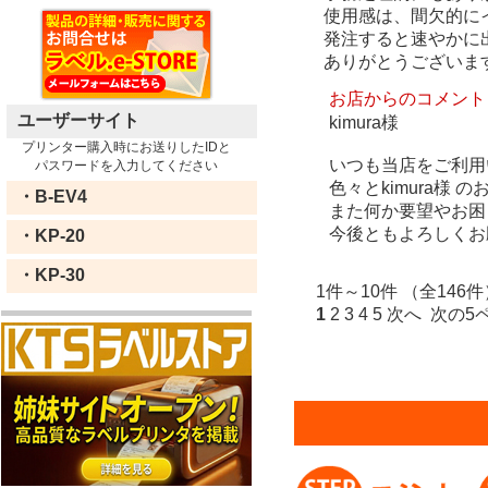
使用感は、間欠的に
発注すると速やかに
ありがとうございま
お店からのコメント
ユーザーサイト
kimura様
プリンター購入時にお送りしたIDと
いつも当店をご利用
パスワードを入力してください
色々とkimura様
・B-EV4
また何か要望やお困
今後ともよろしくお
・KP-20
・KP-30
1件～10件 （全146件
1
2
3
4
5
次へ
次の5