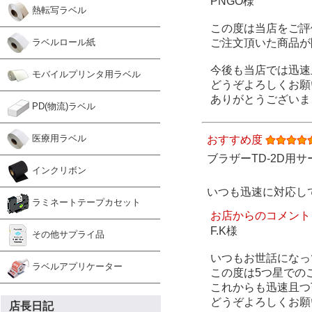
PNGO様
熱転写ラベル
この度は当店をご評
ご注文頂いた商品が
ラベルロール紙
今後も当店では迅速
モバイルプリンタ用ラベル
どうぞよろしくお願
ありがとうございま
PD(物流)ラベル
医療用ラベル
おすすめ度
ブラザーTD-2D用サ
インクリボン
いつも迅速に対応し
ラミネートテープカセット
お店からのコメント
F.K様
その他サプライ品
いつもお世話になっ
ラベルアプリケーター
この度は5つ星での
これからも迅速且つ
どうぞよろしくお願
店長日記