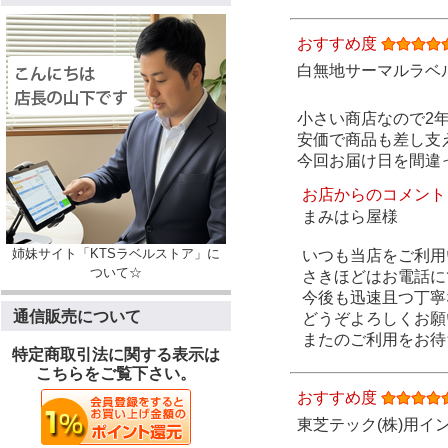
おすすめ度
白無地サーマルラベル（
小さい商店なので2
安価で商品も差し支
今回お届け日を間違
お店からのコメント
まみはら屋様
姉妹サイト「KTSラベルストア」に
いつも当店をご利用
ついて☆
さきほどはお電話に
今後も迅速且つ丁寧
通信販売について
どうぞよろしくお願
またのご利用をお待
特定商取引法に関する表示は
こちらをご覧下さい。
おすすめ度
東芝テック(株)用インク