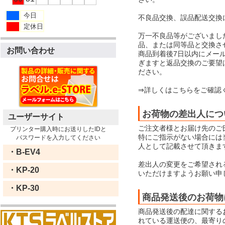
今日
不良品交換、誤品配送交換
定休日
万一不良品等がございまし
品、または同等品と交換さ
お問い合わせ
商品到着後7日以内にメー
ぎますと返品交換のご要望
ださい。
⇒詳しくはこちらをご確認
お荷物の差出人につ
ユーザーサイト
ご注文者様とお届け先のご
プリンター購入時にお送りしたIDと
特にご指示がない場合には当店
パスワードを入力してください
人として記載させて頂きま
・B-EV4
差出人の変更をご希望され
・KP-20
いただけますようお願い申
・KP-30
商品発送後のお荷物
商品発送後の配達に関する
れている運送便の、最寄り