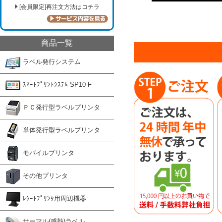
[会員限定]再注文方法はコチラ
商品一覧
ラベル発行システム
ｽﾏｰﾄﾌﾟﾘﾝﾄｼｽﾃﾑ SP10-F
ＰＣ発行型ラベルプリンタ
単体発行型ラベルプリンタ
モバイルプリンタ
その他プリンタ
ﾚｼｰﾄﾌﾟﾘﾝﾀ用周辺機器
サーマル(感熱)ラベル