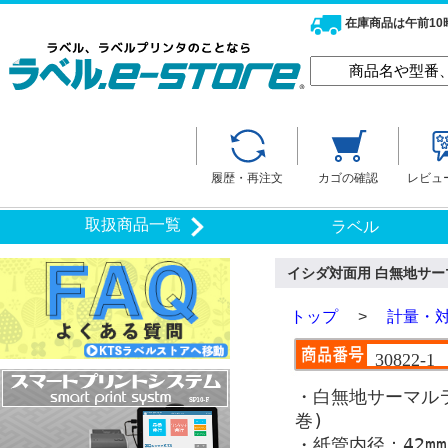
在庫商品は午前1
履歴・再注文
カゴの確認
レビュ
取扱商品一覧
ラベル
イシダ対面用 白無地サーマル
トップ
>
計量・
30822-1
・白無地サーマル
巻)
・紙管内径：42mm