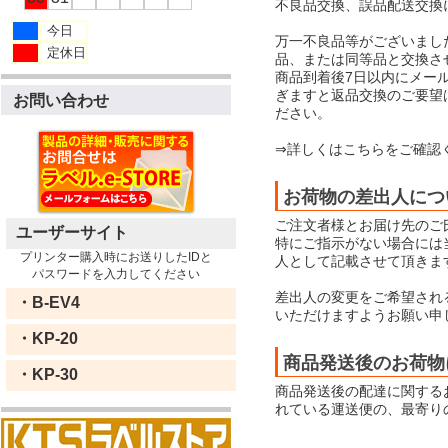
不良品交換、誤品配送交換
今日
万一不良品等がございまし
定休日
品、または同等品と交換さ
商品到着後7日以内にメー
ぎますと返品交換のご要望
お問い合わせ
ださい。
⇒詳しくはこちらをご確認
お荷物の差出人につ
ご注文者様とお届け先のご
ユーザーサイト
特にご指示がない場合には当店
プリンター購入時にお送りしたIDと
人として記載させて頂きま
パスワードを入力してください
差出人の変更をご希望され
・B-EV4
いただけますようお願い申
・KP-20
商品発送後のお荷物
・KP-30
商品発送後の配達に関する
れている運送便の、最寄り