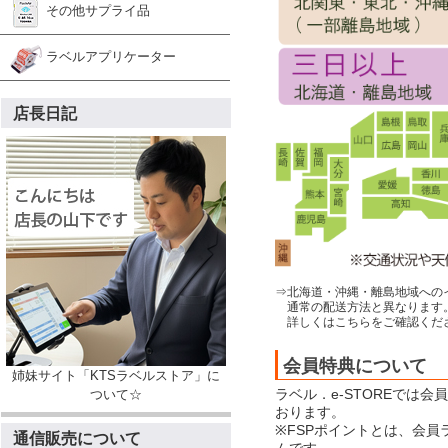
その他サプライ品
ラベルアプリケーター
店長日記
⇒北海道・沖縄・離島地域への
通常の配送方法と異なります
詳しくはこちらをご確認くだ
会員特典について
姉妹サイト「KTSラベルストア」に
ラベル．e-STOREでは
ついて☆
おります。
※FSPポイントとは、会
通信販売について
ムです。