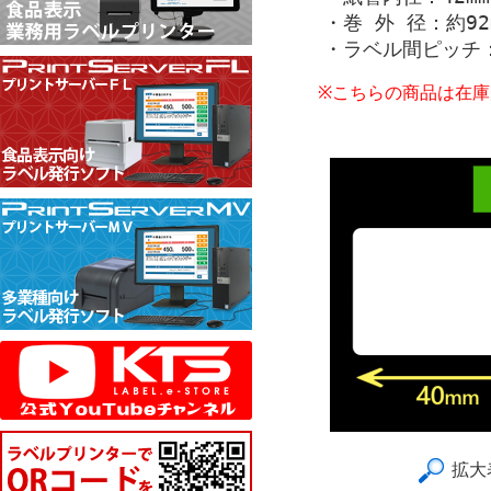
・巻 外 径：約92
・ラベル間ピッチ：
※こちらの商品は在
拡大