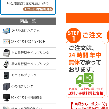
[会員限定]再注文方法はコチラ
商品一覧
ラベル発行システム
ｽﾏｰﾄﾌﾟﾘﾝﾄｼｽﾃﾑ SP10-F
ＰＣ発行型ラベルプリンタ
単体発行型ラベルプリンタ
モバイルプリンタ
その他プリンタ
ﾚｼｰﾄﾌﾟﾘﾝﾀ用周辺機器
【
当店からご注文に関す
メールが届かない場合
サーマル(感熱)ラベル