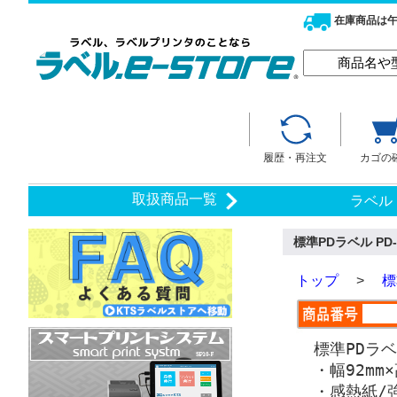
在庫商品は午
履歴・再注文
カゴの
取扱商品一覧
ラベル
標準PDラベル PD-
トップ
>
標
標準PDラ
・幅92mm×
・感熱紙/