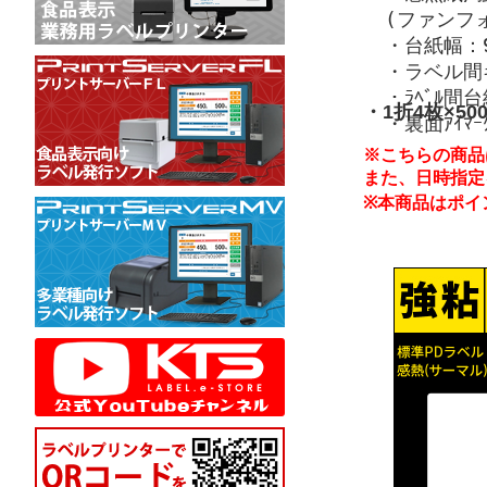
(ファンフ
・台紙幅：9
・ラベル間ギ
・ﾗﾍﾞﾙ間
・1折4枚×50
・裏面ｱｲﾏｰ
※こちらの商品
また、日時指定
※本商品はポイ