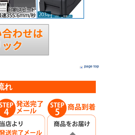
page top
流れ