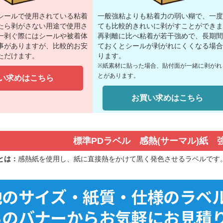
シールで使用されている粘着
一般強粘よりも粘着力の弱い糊で、一度
たら剥がさない用途で使用さ
ても比較的きれいに剥がすことができま
一剥ぐ際にはシールや被着体
再剥離に比べ粘着が若干強めで、長期間
事がありますが、比較的お安
ておくとシールが剥がれにくくなる場合
ただけます。
ります。
※紙素材に貼った場合、貼付面が一緒に剥がれ
とがあります。
い求めはこちら
お買い求めはこちら
標準PDラベル 感熱(サーマル)紙 
とは：
感熱紙を使用し、紙に直接熱をかけて黒く発色させるラベルです