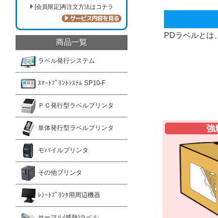
[会員限定]再注文方法はコチラ
PDラベルとは
商品一覧
ラベル発行システム
ｽﾏｰﾄﾌﾟﾘﾝﾄｼｽﾃﾑ SP10-F
ＰＣ発行型ラベルプリンタ
強
単体発行型ラベルプリンタ
モバイルプリンタ
その他プリンタ
ﾚｼｰﾄﾌﾟﾘﾝﾀ用周辺機器
サーマル(感熱)ラベル