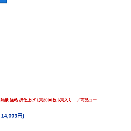
m 感熱紙 強粘 折仕上げ 1束2000枚 6束入り ／商品コー
14,003円)