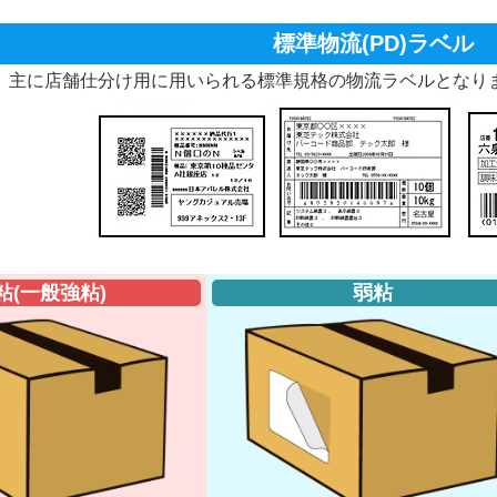
標準物流(PD)ラベル
、主に店舗仕分け用に用いられる標準規格の物流ラベルとなり
粘(一般強粘)
弱粘