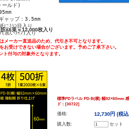
ォールド)
5mm
ャップ：3.5mm
台紙にﾐｼﾝ目入り
0折×6束＝12,000枚入り
ｸ(黒いﾗｲﾝ)入り
はメーカー直送品のため、代引き不可となります。
をお受けできない場合がございます。予めご了承下さい。
ント付与の対象外となります。
標準PDラベル PD-B(横) 幅92×60m
ド：[30722]
価格:
12,730円
(税込 
購入数:
セット