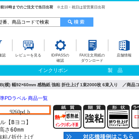
前10時までのご注文で当日出荷
※土日・祝日は翌営業日出荷
確認
レビューを見る
ID/PASSの
FAX注文用紙の
店舗情報
確認
ダウンロード
インクリボン
製 品
B(横) 幅92×60mm 感熱紙 強粘 折仕上げ 1束2000枚 6束入り ／商品コ
準PDラベル 商品一覧
9260pd_b
ベル【Bヨコ】
高さ60mm
強粘/折仕上げ