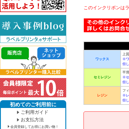
このインクリボンはラ
上
ワックス
※
但
平滑
セミレジン
※
但
フ
レジン
※
但
初めてのご利用前に
ご利用ガイド
お支払方法
会員登録してお得にお買い物！