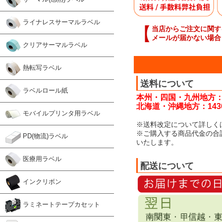
ライナレスサーマルラベル
【
当店からご注文に関す
メールが届かない場合
クリアサーマルラベル
熱転写ラベル
送料について
ラベルロール紙
本州・四国・九州地方：
北海道・沖縄地方：143
モバイルプリンタ用ラベル
※送料改定について詳しく
※ご購入する商品代金の合
PD(物流)ラベル
いたします。
医療用ラベル
配送について
インクリボン
ラミネートテープカセット