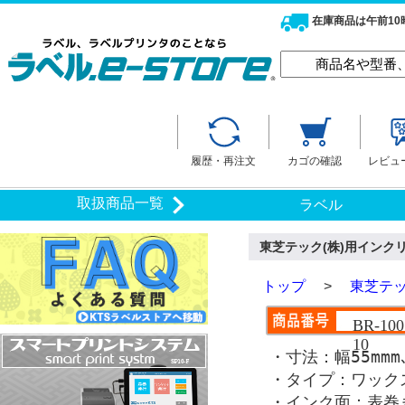
在庫商品は午前1
履歴・再注文
カゴの確認
レビュ
取扱商品一覧
ラベル
東芝テック(株)用インクリボ
トップ
>
東芝テッ
BR-10
10
・寸法：幅55mmm
・タイプ：ワック
・インク面：表巻