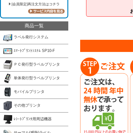
[会員限定]再注文方法はコチラ
商品一覧
ラベル発行システム
ｽﾏｰﾄﾌﾟﾘﾝﾄｼｽﾃﾑ SP10-F
ＰＣ発行型ラベルプリンタ
単体発行型ラベルプリンタ
モバイルプリンタ
その他プリンタ
ﾚｼｰﾄﾌﾟﾘﾝﾀ用周辺機器
サーマル(感熱)ラベル