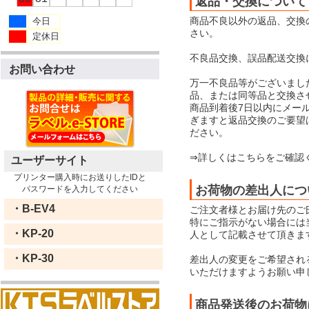
返品・交換について
商品不良以外の返品、交換
今日
さい。
定休日
不良品交換、誤品配送交換
お問い合わせ
万一不良品等がございまし
品、または同等品と交換さ
商品到着後7日以内にメー
ぎますと返品交換のご要望
ださい。
⇒詳しくはこちらをご確認
ユーザーサイト
プリンター購入時にお送りしたIDと
お荷物の差出人につ
パスワードを入力してください
・B-EV4
ご注文者様とお届け先のご
特にご指示がない場合には当店
・KP-20
人として記載させて頂きま
・KP-30
差出人の変更をご希望され
いただけますようお願い申
商品発送後のお荷物