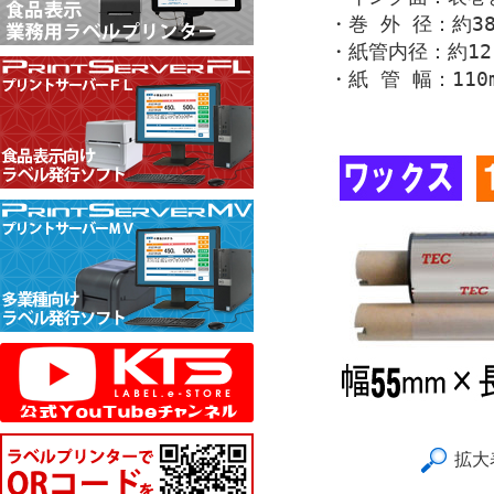
・巻 外 径：約38
・紙管内径：約12.
・紙 管 幅：110
拡大