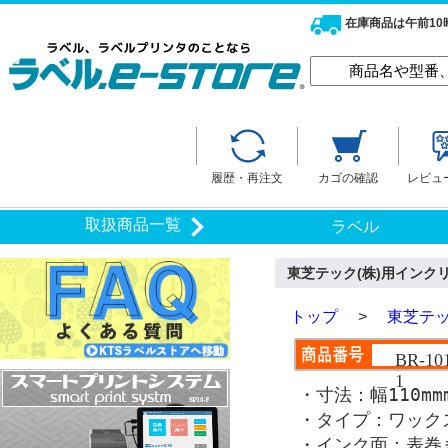
在庫商品は午前1
履歴・再注文
カゴの確認
レビュ
取扱商品一覧
ラベル
東芝テック(株)用インクリボ
トップ
>
東芝テッ
BR-10
1
・寸法：幅110mm
・タイプ：ワック
・インク面：表巻