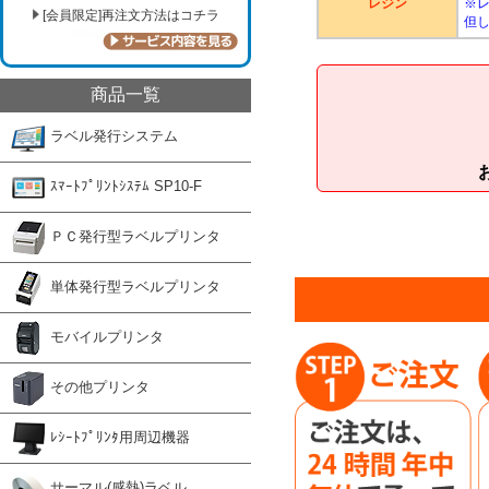
レジン
※
[会員限定]再注文方法はコチラ
但
商品一覧
ラベル発行システム
ｽﾏｰﾄﾌﾟﾘﾝﾄｼｽﾃﾑ SP10-F
ＰＣ発行型ラベルプリンタ
単体発行型ラベルプリンタ
モバイルプリンタ
その他プリンタ
ﾚｼｰﾄﾌﾟﾘﾝﾀ用周辺機器
サーマル(感熱)ラベル