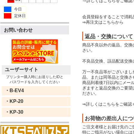
⇒詳しくはこちらをご確認
今日
定休日
会員登録をすることで消耗
⇒再注文はこちらから
お問い合わせ
返品・交換について
商品不良以外の返品、交換
さい。
不良品交換、誤品配送交換
ユーザーサイト
万一不良品等がございまし
品、または同等品と交換さ
プリンター購入時にお送りしたIDと
パスワードを入力してください
商品到着後7日以内にメー
ぎますと返品交換のご要望
・B-EV4
ださい。
・KP-20
⇒詳しくはこちらをご確認
・KP-30
お荷物の差出人につ
ご注文者様とお届け先のご
特にご指示がない場合には当店