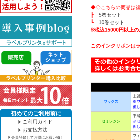
◆◇こちらの商品は
┣
5巻セット
┗
10巻セット
※税込15000円以
このインクリボンはラ
上
ワックス
※
但
初めてのご利用前に
平滑
ご利用ガイド
セミレジン
※
但
お支払方法
フ
会員登録してお得にお買い物！