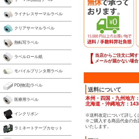
ライナレスサーマルラベル
クリアサーマルラベル
熱転写ラベル
【
当店からご注文に関す
ラベルロール紙
メールが届かない場合
モバイルプリンタ用ラベル
PD(物流)ラベル
送料について
本州・四国・九州地方：
医療用ラベル
北海道・沖縄地方：143
インクリボン
※送料改定について詳しく
※ご購入する商品代金の合
いたします。
ラミネートテープカセット