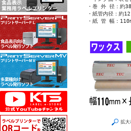
・巻 外 径：約38
・紙管内径：約12.
・紙 管 幅：110
拡大