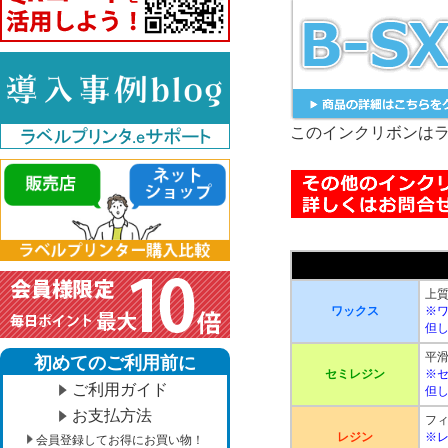
このインクリボンはラ
上
ワックス
※
但
平滑
初めてのご利用前に
セミレジン
※
ご利用ガイド
但
お支払方法
フ
レジン
※
会員登録してお得にお買い物！