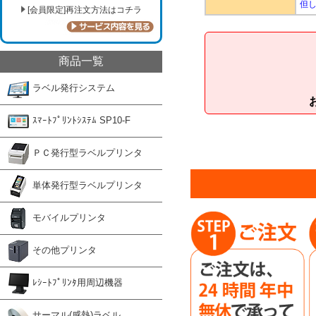
但
[会員限定]再注文方法はコチラ
商品一覧
ラベル発行システム
ｽﾏｰﾄﾌﾟﾘﾝﾄｼｽﾃﾑ SP10-F
ＰＣ発行型ラベルプリンタ
単体発行型ラベルプリンタ
モバイルプリンタ
その他プリンタ
ﾚｼｰﾄﾌﾟﾘﾝﾀ用周辺機器
サーマル(感熱)ラベル