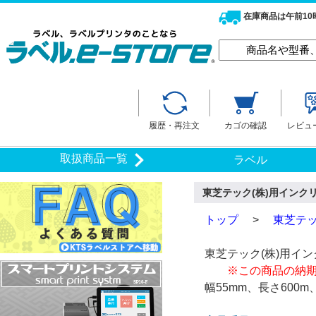
在庫商品は午前1
履歴・再注文
カゴの確認
レビュ
取扱商品一覧
ラベル
東芝テック(株)用インクリボ
トップ
>
東芝テッ
東芝テック(株)用イ
※この商品の納期に
幅55mm、長さ600