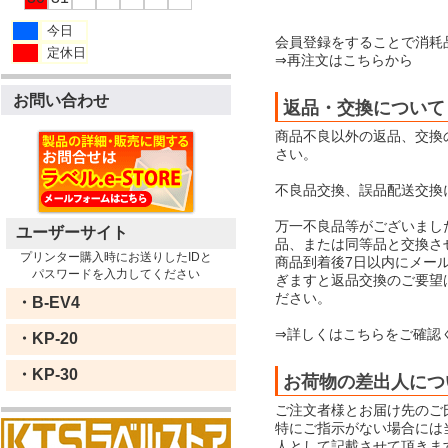
今日
会員登録をすることで消耗
定休日
⇒再注文はこちらから
お問い合わせ
返品・交換について
商品不良以外の返品、交換
さい。
不良品交換、誤品配送交換
万一不良品等がございまし
ユーザーサイト
品、または同等品と交換さ
プリンター購入時にお送りしたIDと
商品到着後7日以内にメー
パスワードを入力してください
ぎますと返品交換のご要望
ださい。
・B-EV4
⇒詳しくはこちらをご確認
・KP-20
・KP-30
お荷物の差出人につ
ご注文者様とお届け先のご
特にご指示がない場合には当店
人として記載させて頂きま