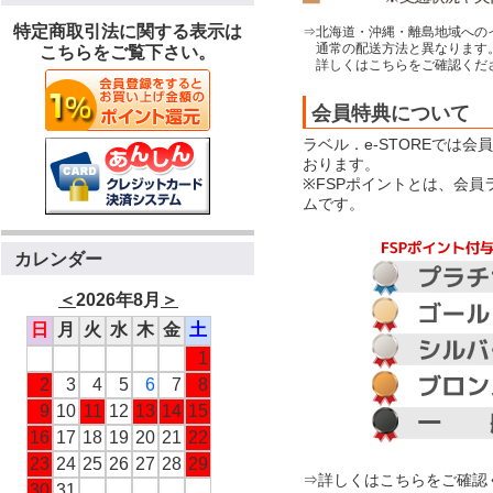
特定商取引法に関する表示は
⇒北海道・沖縄・離島地域への
通常の配送方法と異なります
こちらをご覧下さい。
詳しくはこちらをご確認くだ
会員特典について
ラベル．e-STOREでは
おります。
※FSPポイントとは、会
ムです。
カレンダー
＜
2026年8月
＞
日
月
火
水
木
金
土
1
2
3
4
5
6
7
8
9
10
11
12
13
14
15
16
17
18
19
20
21
22
23
24
25
26
27
28
29
⇒詳しくはこちらをご確認
30
31