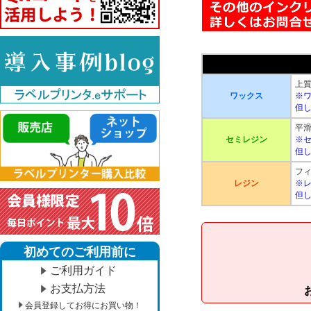
上
ワックス
※
但
平滑
セミレジン
※
但
フ
レジン
※
但
初めてのご利用前に
ご利用ガイド
お支払方法
会員登録してお得にお買い物！