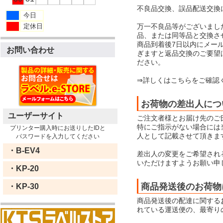
不良品交換、誤品配送交換
今日
万一不良品等がございまし
定休日
品、または同等品と交換さ
商品到着後7日以内にメー
お問い合わせ
ぎますと返品交換のご要望
ださい。
⇒詳しくはこちらをご確認
お荷物の差出人につ
ユーザーサイト
ご注文者様とお届け先のご
特にご指示がない場合には当店
プリンター購入時にお送りしたIDと
人として記載させて頂きま
パスワードを入力してください
・B-EV4
差出人の変更をご希望され
いただけますようお願い申
・KP-20
商品発送後のお荷物
・KP-30
商品発送後の配達に関する
れている運送便の、最寄り