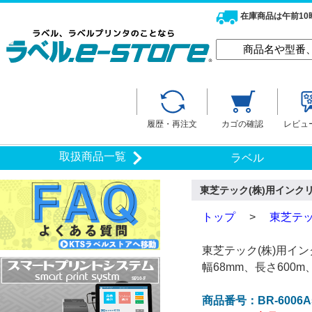
在庫商品は午前1
履歴・再注文
カゴの確認
レビュ
取扱商品一覧
ラベル
東芝テック(株)用インクリボ
トップ
>
東芝テッ
東芝テック(株)用イ
幅68mm、長さ600
商品番号：BR-6006A