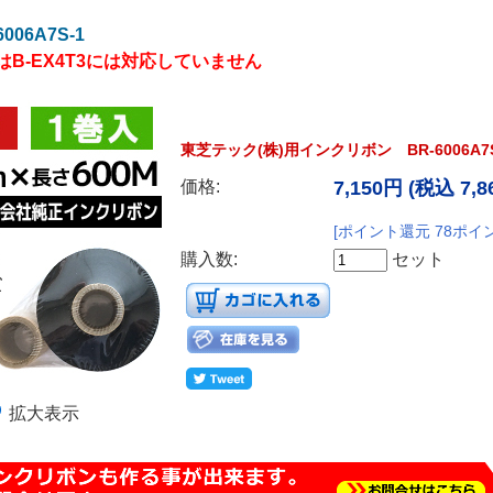
06A7S-1
B-EX4T3には対応していません
東芝テック(株)用インクリボン BR-6006A7
価格:
7,150円
(税込 7,8
[ポイント還元 78ポイ
購入数:
セット
拡大表示