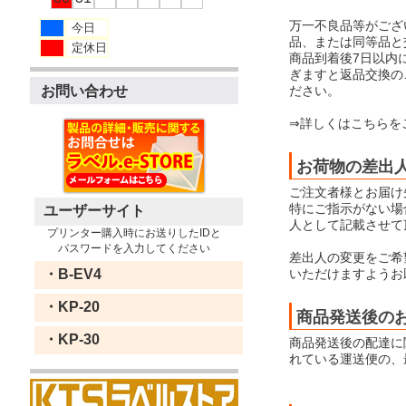
万一不良品等がござ
今日
品、または同等品と
定休日
商品到着後7日以内
ぎますと返品交換の
ださい。
お問い合わせ
⇒詳しくはこちらを
お荷物の差出
ご注文者様とお届け
特にご指示がない場合
ユーザーサイト
人として記載させて
プリンター購入時にお送りしたIDと
パスワードを入力してください
差出人の変更をご希
いただけますようお
・B-EV4
・KP-20
商品発送後の
・KP-30
商品発送後の配達に
れている運送便の、