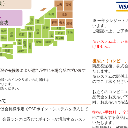
※ 一部クレジット
います。
ご確認の上、ご了
※システム上、シ
けません。
後払い（コンビニ
商品発送後、株式会
たします。
※システムの関係
地域へのインクリボンのお届けは
のでご了承くださ
ります。
認ください。
お近くのコンビニエ
品代金をお支払い
いて
尚、お支払いは払込
Eでは会員様限定でFSPポイントシステムを導入して
後払い手数料 ： 
※ご購入する商品代
は、会員ランクに応じてポイントが増加するシステ
いたします。
※銀行振込、郵便