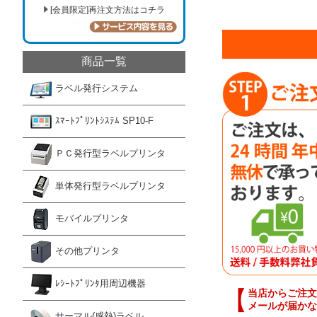
[会員限定]再注文方法はコチラ
商品一覧
ラベル発行システム
ｽﾏｰﾄﾌﾟﾘﾝﾄｼｽﾃﾑ SP10-F
ＰＣ発行型ラベルプリンタ
単体発行型ラベルプリンタ
モバイルプリンタ
その他プリンタ
ﾚｼｰﾄﾌﾟﾘﾝﾀ用周辺機器
【
当店からご注文
メールが届かな
サーマル(感熱)ラベル