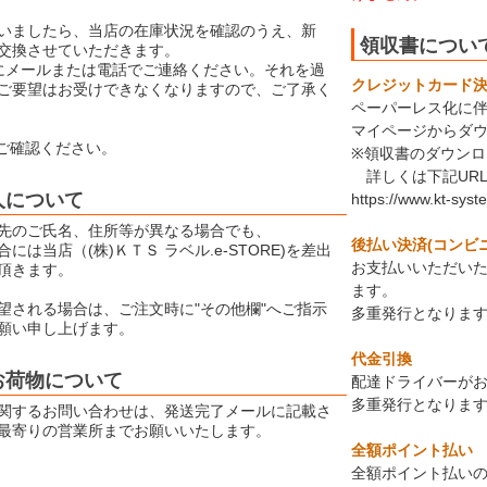
いましたら、当店の在庫状況を確認のうえ、新
領収書につい
交換させていただきます。
にメールまたは電話でご連絡ください。それを過
クレジットカード決済
ご要望はお受けできなくなりますので、ご了承く
ペーパーレス化に
マイページからダ
ご確認ください。
※領収書のダウン
詳しくは下記UR
人について
https://www.kt-syst
先のご氏名、住所等が異なる場合でも、
後払い決済(コンビ
には当店（(株)ＫＴＳ ラベル.e-STORE)を差出
お支払いいただい
頂きます。
ます。
望される場合は、ご注文時に"その他欄"へご指示
多重発行となりま
願い申し上げます。
代金引換
お荷物について
配達ドライバーが
多重発行となりま
関するお問い合わせは、発送完了メールに記載さ
最寄りの営業所までお願いいたします。
全額ポイント払い
全額ポイント払いの