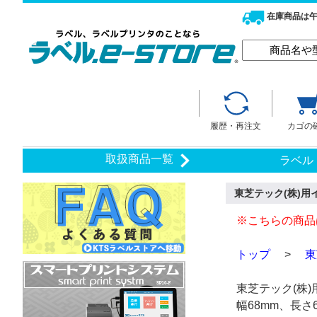
在庫商品は午
履歴・再注文
カゴの
取扱商品一覧
ラベル
東芝テック(株)用イ
※こちらの商品
トップ
>
東
東芝テック(株
幅68mm、長さ