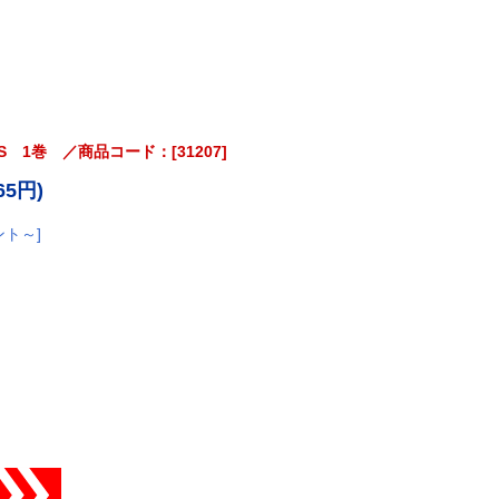
S 1巻 ／商品コード：[31207]
65円)
ント～]