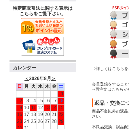
特定商取引法に関する表示は
こちらをご覧下さい。
カレンダー
⇒詳しくはこちらを
＜
2026年8月
＞
会員登録をすること
日
月
火
水
木
金
土
⇒再注文はこちらか
1
2
3
4
5
6
7
8
返品・交換に
9
10
11
12
13
14
15
商品不良以外の返品
16
17
18
19
20
21
22
さい。
23
24
25
26
27
28
29
不良品交換、誤品配
30
31