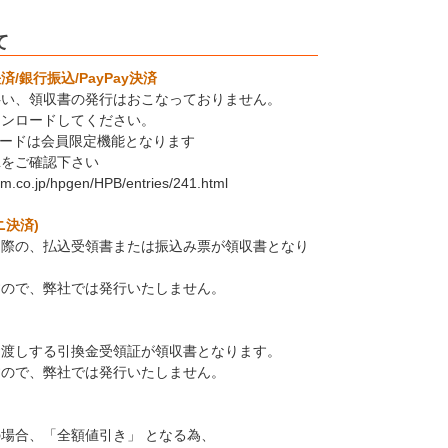
て
/銀行振込/PayPay決済
伴い、領収書の発行はおこなっておりません。
ウンロードしてください。
ロードは会員限定機能となります
Lをご確認下さい
em.co.jp/hpgen/HPB/entries/241.html
ニ決済)
た際の、払込受領書または振込み票が領収書となり
すので、弊社では発行いたしません。
お渡しする引換金受領証が領収書となります。
すので、弊社では発行いたしません。
場合、「全額値引き」 となる為、