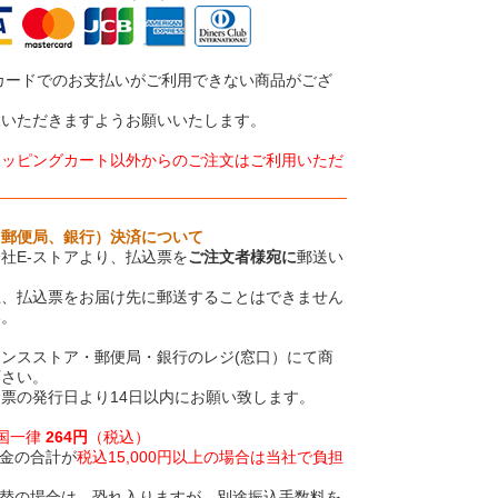
カードでのお支払いがご利用できない商品がござ
承いただきますようお願いいたします。
ョッピングカート以外からのご注文はご利用いただ
、郵便局、銀行）決済について
社E-ストアより、払込票を
ご注文者様宛に
郵送い
上、払込票をお届け先に郵送することはできません
い。
ンスストア・郵便局・銀行のレジ(窓口）にて商
下さい。
票の発行日より14日以内にお願い致します。
全国一律
264円
（税込）
金の合計が
税込15,000円以上の場合は当社で負担
振替の場合は、恐れ入りますが、別途振込手数料を