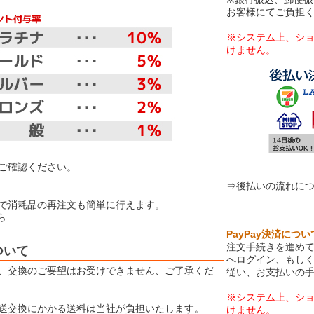
お客様にてご負担
※システム上、シ
けません。
【お取り扱
ご確認ください。
⇒後払いの流れに
で消耗品の再注文も簡単に行えます。
ら
PayPay決済につい
注文手続きを進めて
ついて
へログイン、もしく
、交換のご要望はお受けできません、ご了承くだ
従い、お支払いの
※システム上、シ
送交換にかかる送料は当社が負担いたします。
けません。