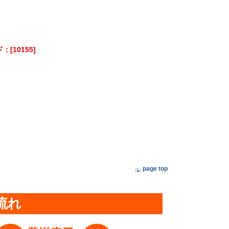
[10155]
page top
流れ