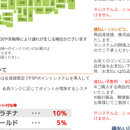
※システム上、シ
けません。
後払い（コンビニ
商品発送後、株式会
たします。
※システムの関係
地域へのインクリボンのお届けは
のでご了承くださ
ります。
認ください。
お近くのコンビニエ
品代金をお支払い
いて
尚、お支払いは払込
Eでは会員様限定でFSPポイントシステムを導入して
後払い手数料 ： 
※ご購入する商品代
は、会員ランクに応じてポイントが増加するシステ
いたします。
※銀行振込、郵便
お客様にてご負担
※システム上、シ
けません。
【お取り扱