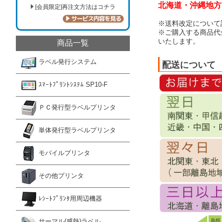
北海道・沖縄地方：
[会員限定]再注文方法はコチラ
※送料改定について
※ご購入する商品代
いたします。
商品一覧
ラベル発行システム
配送について
ｽﾏｰﾄﾌﾟﾘﾝﾄｼｽﾃﾑ SP10-F
ＰＣ発行型ラベルプリンタ
単体発行型ラベルプリンタ
モバイルプリンタ
その他プリンタ
ﾚｼｰﾄﾌﾟﾘﾝﾀ用周辺機器
サーマル(感熱)ラベル