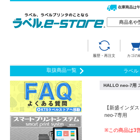
在庫商品は午
履歴・再注文
カゴの
取扱商品一覧
ラベル
HALLO neo-7
【新盛インダストリ
neo-7専用
※この商品は3