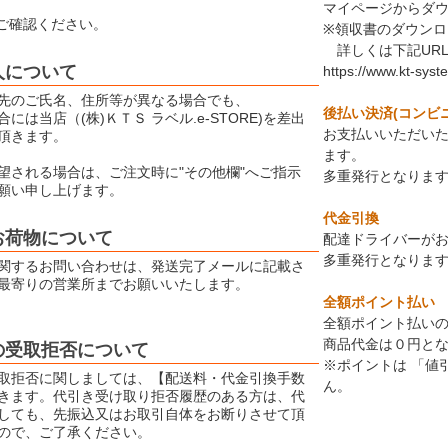
マイページからダ
ご確認ください。
※領収書のダウン
詳しくは下記UR
人について
https://www.kt-syst
先のご氏名、住所等が異なる場合でも、
後払い決済(コンビ
には当店（(株)ＫＴＳ ラベル.e-STORE)を差出
お支払いいただい
頂きます。
ます。
望される場合は、ご注文時に"その他欄"へご指示
多重発行となりま
願い申し上げます。
代金引換
お荷物について
配達ドライバーが
多重発行となりま
関するお問い合わせは、発送完了メールに記載さ
最寄りの営業所までお願いいたします。
全額ポイント払い
全額ポイント払いの
商品代金は０円と
の受取拒否について
※ポイントは 「値
取拒否に関しましては、【配送料・代金引換手数
ん。
きます。代引き受け取り拒否履歴のある方は、代
しても、先振込又はお取引自体をお断りさせて頂
ので、ご了承ください。