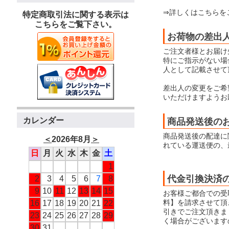
⇒詳しくはこちらを
特定商取引法に関する表示は
こちらをご覧下さい。
お荷物の差出
ご注文者様とお届け
特にご指示がない場合
人として記載させて
差出人の変更をご希
いただけますようお
カレンダー
商品発送後の
商品発送後の配達に
＜
2026年8月
＞
れている運送便の、
日
月
火
水
木
金
土
1
代金引換決済
2
3
4
5
6
7
8
9
10
11
12
13
14
15
お客様ご都合での受
料】を請求させて頂
16
17
18
19
20
21
22
引きでご注文頂きま
23
24
25
26
27
28
29
く場合がございます
30
31