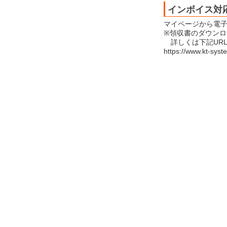
インボイス対
マイページから電
※領収書のダウン
詳しくは下記UR
https://www.kt-syst