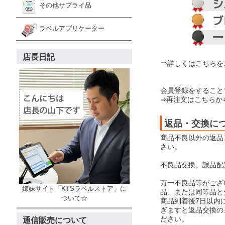
その他サプライ品
ラベルアプリケーター
店長日記
⇒詳しくはこちらを
会員登録をすること
⇒再注文はこちらか
返品・交換に
商品不良以外の返品
さい。
不良品交換、誤品配
万一不良品等がござ
姉妹サイト「KTSラベルストア」に
品、または同等品と
ついて☆
商品到着後7日以内
ぎますと返品交換の
ださい。
通信販売について