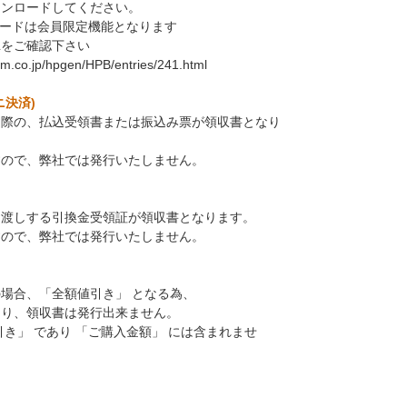
ウンロードしてください。
ロードは会員限定機能となります
Lをご確認下さい
em.co.jp/hpgen/HPB/entries/241.html
ニ決済)
た際の、払込受領書または振込み票が領収書となり
すので、弊社では発行いたしません。
お渡しする引換金受領証が領収書となります。
すので、弊社では発行いたしません。
場合、「全額値引き」 となる為、
なり、領収書は発行出来ません。
引き」 であり 「ご購入金額」 には含まれませ