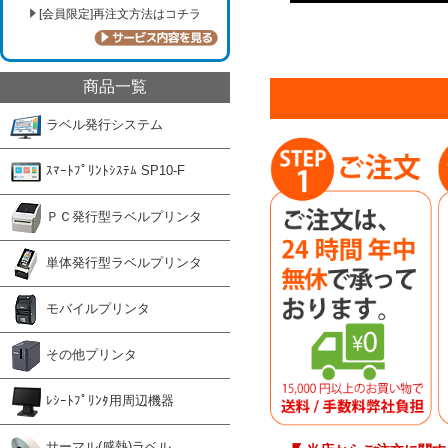
[会員限定]再注文方法はコチラ
商品一覧
ラベル発行システム
ｽﾏｰﾄﾌﾟﾘﾝﾄｼｽﾃﾑ SP10-F
ＰＣ発行型ラベルプリンタ
単体発行型ラベルプリンタ
モバイルプリンタ
その他プリンタ
ﾚｼｰﾄﾌﾟﾘﾝﾀ用周辺機器
サーマル(感熱)ラベル