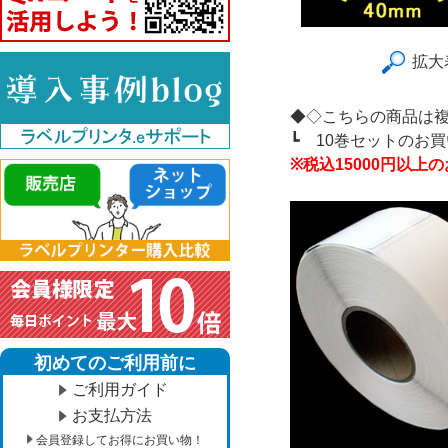
拡大
◆◇こちらの商品は
┗
10巻セットのお
※税込15000円以
初めてのご利用前に
ご利用ガイド
お支払方法
会員登録してお得にお買い物！