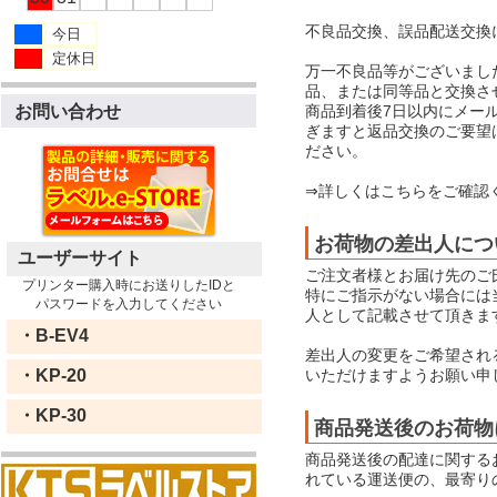
不良品交換、誤品配送交換
今日
定休日
万一不良品等がございまし
品、または同等品と交換さ
商品到着後7日以内にメー
お問い合わせ
ぎますと返品交換のご要望
ださい。
⇒詳しくはこちらをご確認
お荷物の差出人につ
ユーザーサイト
ご注文者様とお届け先のご
プリンター購入時にお送りしたIDと
特にご指示がない場合には当店
パスワードを入力してください
人として記載させて頂きま
・B-EV4
差出人の変更をご希望され
いただけますようお願い申
・KP-20
・KP-30
商品発送後のお荷物
商品発送後の配達に関する
れている運送便の、最寄り