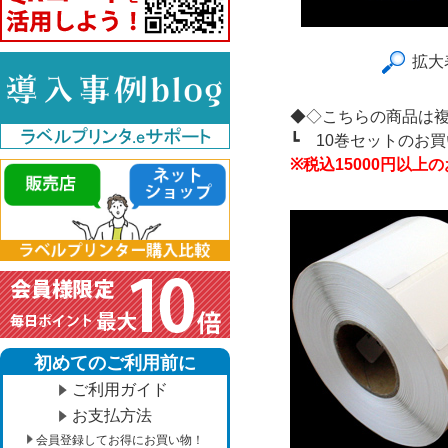
拡大
◆◇こちらの商品は
┗
10巻セットのお
※税込15000円以
初めてのご利用前に
ご利用ガイド
お支払方法
会員登録してお得にお買い物！