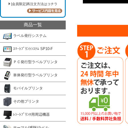
[会員限定]再注文方法はコチラ
商品一覧
ラベル発行システム
ｽﾏｰﾄﾌﾟﾘﾝﾄｼｽﾃﾑ SP10-F
ＰＣ発行型ラベルプリンタ
単体発行型ラベルプリンタ
モバイルプリンタ
その他プリンタ
ﾚｼｰﾄﾌﾟﾘﾝﾀ用周辺機器
サーマル(感熱)ラベル