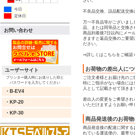
さい。
今日
不良品交換、誤品配送交換
定休日
万一不良品等がございまし
品、または同等品と交換さ
お問い合わせ
商品到着後7日以内にメー
ぎますと返品交換のご要望
ださい。
⇒詳しくはこちらをご確認
お荷物の差出人につ
ユーザーサイト
ご注文者様とお届け先のご
プリンター購入時にお送りしたIDと
特にご指示がない場合には当店
パスワードを入力してください
人として記載させて頂きま
・B-EV4
差出人の変更をご希望され
・KP-20
いただけますようお願い申
・KP-30
商品発送後のお荷物
商品発送後の配達に関する
れている運送便の、最寄り