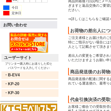
商品到着後7日以内にメー
ぎますと返品交換のご要望
今日
ださい。
定休日
⇒詳しくはこちらをご確認
お問い合わせ
お荷物の差出人につ
ご注文者様とお届け先のご
特にご指示がない場合には当店
人として記載させて頂きま
差出人の変更をご希望され
ユーザーサイト
いただけますようお願い申
プリンター購入時にお送りしたIDと
パスワードを入力してください
商品発送後のお荷物
・B-EV4
商品発送後の配達に関する
れている運送便の、最寄り
・KP-20
・KP-30
代金引換決済の受取
お客様ご都合での受取拒否
料】を請求させて頂きます