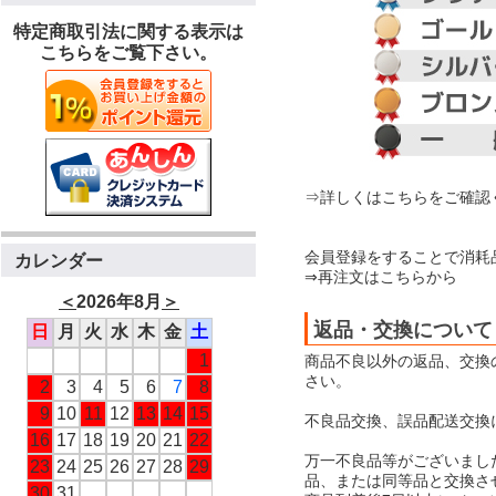
特定商取引法に関する表示は
こちらをご覧下さい。
⇒詳しくはこちらをご確認
会員登録をすることで消耗
カレンダー
⇒再注文はこちらから
＜
2026年8月
＞
返品・交換について
日
月
火
水
木
金
土
1
商品不良以外の返品、交換
さい。
2
3
4
5
6
7
8
9
10
11
12
13
14
15
不良品交換、誤品配送交換
16
17
18
19
20
21
22
万一不良品等がございまし
23
24
25
26
27
28
29
品、または同等品と交換さ
30
31