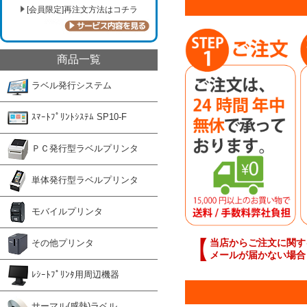
[会員限定]再注文方法はコチラ
商品一覧
ラベル発行システム
ｽﾏｰﾄﾌﾟﾘﾝﾄｼｽﾃﾑ SP10-F
ＰＣ発行型ラベルプリンタ
単体発行型ラベルプリンタ
モバイルプリンタ
【
当店からご注文に関す
その他プリンタ
メールが届かない場合
ﾚｼｰﾄﾌﾟﾘﾝﾀ用周辺機器
サーマル(感熱)ラベル