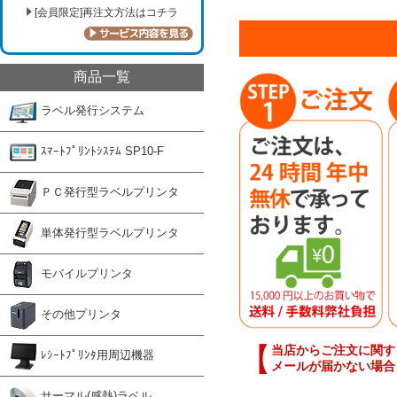
[会員限定]再注文方法はコチラ
商品一覧
ラベル発行システム
ｽﾏｰﾄﾌﾟﾘﾝﾄｼｽﾃﾑ SP10-F
ＰＣ発行型ラベルプリンタ
単体発行型ラベルプリンタ
モバイルプリンタ
その他プリンタ
【
当店からご注文に関す
ﾚｼｰﾄﾌﾟﾘﾝﾀ用周辺機器
メールが届かない場合
サーマル(感熱)ラベル