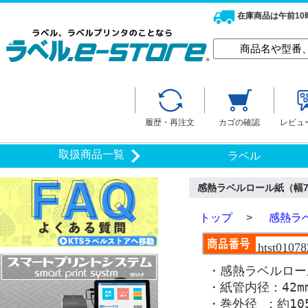
在庫商品は午前1
履歴・再注文
カゴの確認
レビュ
取扱商品一覧
ラベル
感熱ラベルロール紙（幅78
トップ
>
感熱ラ
htst01078
・感熱ラベルロー
・紙管内径：42m
・巻外径 ：約105