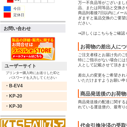
万一不良品等がございまし
品、または同等品と交換さ
今日
商品到着後7日以内にメー
定休日
ぎますと返品交換のご要望
ださい。
お問い合わせ
⇒詳しくはこちらをご確認
お荷物の差出人につ
ご注文者様とお届け先のご
特にご指示がない場合には当店
人として記載させて頂きま
ユーザーサイト
プリンター購入時にお送りしたIDと
差出人の変更をご希望され
パスワードを入力してください
いただけますようお願い申
・B-EV4
商品発送後のお荷物
・KP-20
商品発送後の配達に関する
・KP-30
れている運送便の、最寄り
代金引換決済の受取