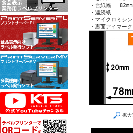
・台紙幅 ：82mm
・連続紙
・マイクロミシン
・裏面アイマーク
拡大