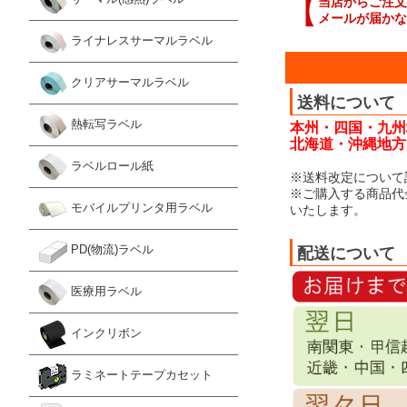
【
当店からご注文
メールが届かな
ライナレスサーマルラベル
クリアサーマルラベル
送料について
熱転写ラベル
本州・四国・九州
北海道・沖縄地方：
ラベルロール紙
※送料改定について
※ご購入する商品代
モバイルプリンタ用ラベル
いたします。
PD(物流)ラベル
配送について
医療用ラベル
インクリボン
ラミネートテープカセット