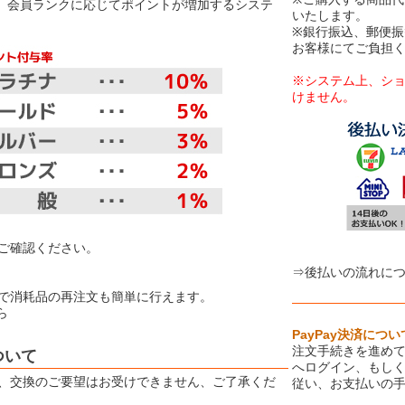
は、会員ランクに応じてポイントが増加するシステ
いたします。
※銀行振込、郵便
お客様にてご負担
※システム上、シ
けません。
【お取り扱
ご確認ください。
⇒後払いの流れに
で消耗品の再注文も簡単に行えます。
ら
PayPay決済につい
注文手続きを進めて
ついて
へログイン、もしく
、交換のご要望はお受けできません、ご了承くだ
従い、お支払いの