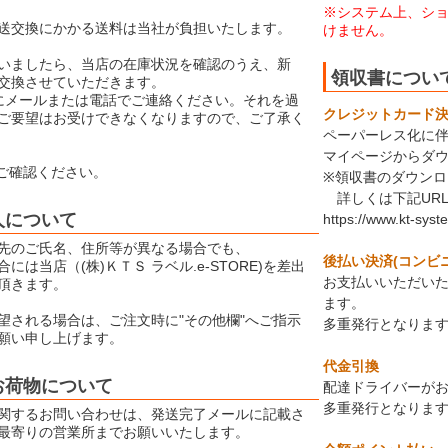
※システム上、シ
送交換にかかる送料は当社が負担いたします。
けません。
いましたら、当店の在庫状況を確認のうえ、新
領収書につい
交換させていただきます。
にメールまたは電話でご連絡ください。それを過
クレジットカード決済
ご要望はお受けできなくなりますので、ご了承く
ペーパーレス化に
マイページからダ
ご確認ください。
※領収書のダウン
詳しくは下記UR
人について
https://www.kt-syst
先のご氏名、住所等が異なる場合でも、
後払い決済(コンビ
には当店（(株)ＫＴＳ ラベル.e-STORE)を差出
お支払いいただい
頂きます。
ます。
望される場合は、ご注文時に"その他欄"へご指示
多重発行となりま
願い申し上げます。
代金引換
お荷物について
配達ドライバーが
多重発行となりま
関するお問い合わせは、発送完了メールに記載さ
最寄りの営業所までお願いいたします。