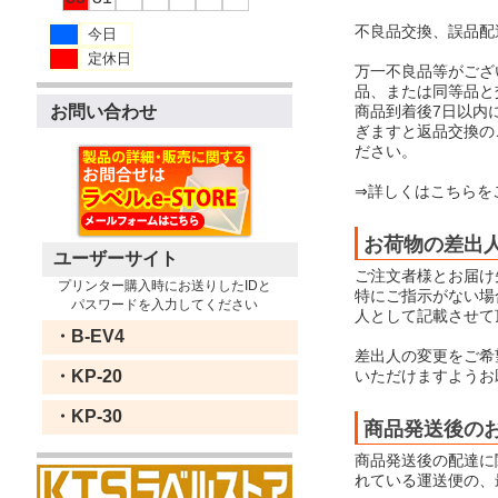
不良品交換、誤品配
今日
定休日
万一不良品等がござ
品、または同等品と
商品到着後7日以内
お問い合わせ
ぎますと返品交換の
ださい。
⇒詳しくはこちらを
お荷物の差出
ユーザーサイト
ご注文者様とお届け
プリンター購入時にお送りしたIDと
特にご指示がない場合
パスワードを入力してください
人として記載させて
・B-EV4
差出人の変更をご希
いただけますようお
・KP-20
・KP-30
商品発送後の
商品発送後の配達に
れている運送便の、