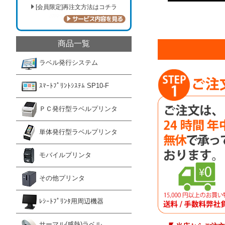
[会員限定]再注文方法はコチラ
商品一覧
ラベル発行システム
ｽﾏｰﾄﾌﾟﾘﾝﾄｼｽﾃﾑ SP10-F
ＰＣ発行型ラベルプリンタ
単体発行型ラベルプリンタ
モバイルプリンタ
その他プリンタ
ﾚｼｰﾄﾌﾟﾘﾝﾀ用周辺機器
サーマル(感熱)ラベル