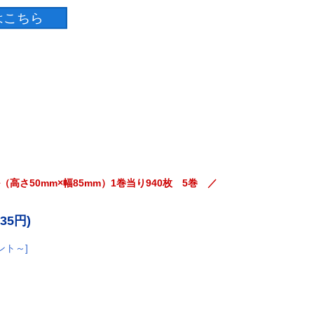
高さ50mm×幅85mm）1巻当り940枚 5巻 ／
835円)
ント～]