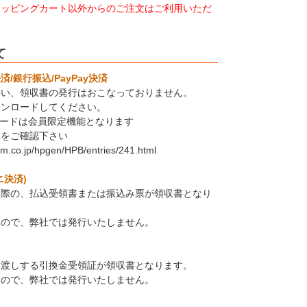
ョッピングカート以外からのご注文はご利用いただ
て
/銀行振込/PayPay決済
伴い、領収書の発行はおこなっておりません。
ウンロードしてください。
ロードは会員限定機能となります
Lをご確認下さい
em.co.jp/hpgen/HPB/entries/241.html
ニ決済)
た際の、払込受領書または振込み票が領収書となり
すので、弊社では発行いたしません。
お渡しする引換金受領証が領収書となります。
すので、弊社では発行いたしません。