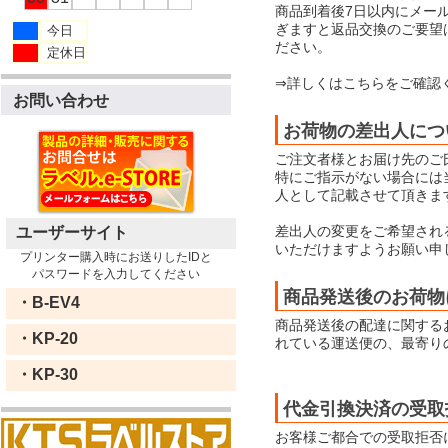
商品到着後7日以内にメー
ぎますと返品交換のご要望
今日
ださい。
定休日
⇒詳しくはこちらをご確認
お問い合わせ
お荷物の差出人につ
ご注文者様とお届け先のご
特にご指示がない場合には当店
人として記載させて頂きま
差出人の変更をご希望され
ユーザーサイト
いただけますようお願い申
プリンター購入時にお送りしたIDと
パスワードを入力してください
商品発送後のお荷物
・B-EV4
商品発送後の配達に関する
・KP-20
れている運送便の、最寄り
・KP-30
代金引換決済の受取
お客様ご都合での受取拒否