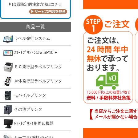
[会員限定]再注文方法はコチラ
商品一覧
ラベル発行システム
ｽﾏｰﾄﾌﾟﾘﾝﾄｼｽﾃﾑ SP10-F
ＰＣ発行型ラベルプリンタ
単体発行型ラベルプリンタ
モバイルプリンタ
その他プリンタ
【
当店からご注文に関す
メールが届かない場合
ﾚｼｰﾄﾌﾟﾘﾝﾀ用周辺機器
サーマル(感熱)ラベル