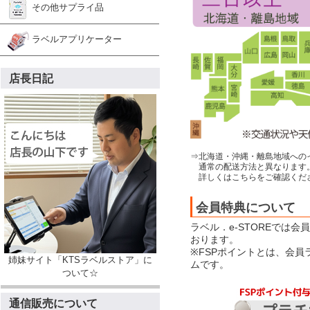
その他サプライ品
ラベルアプリケーター
店長日記
⇒北海道・沖縄・離島地域への
通常の配送方法と異なります
詳しくはこちらをご確認くだ
会員特典について
ラベル．e-STOREでは
おります。
※FSPポイントとは、会
姉妹サイト「KTSラベルストア」に
ムです。
ついて☆
通信販売について