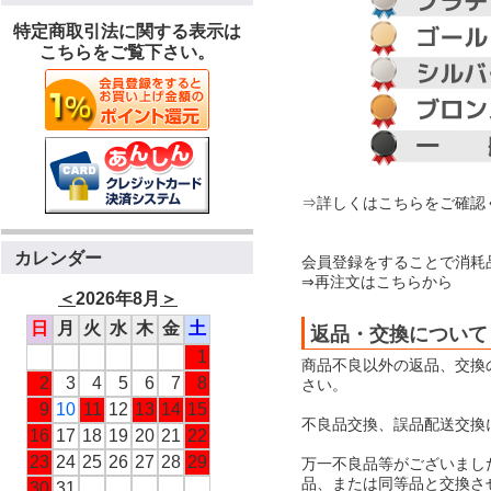
特定商取引法に関する表示は
こちらをご覧下さい。
⇒詳しくはこちらをご確認
カレンダー
会員登録をすることで消耗
⇒再注文はこちらから
＜
2026年8月
＞
日
月
火
水
木
金
土
返品・交換について
1
商品不良以外の返品、交換
2
3
4
5
6
7
8
さい。
9
10
11
12
13
14
15
不良品交換、誤品配送交換
16
17
18
19
20
21
22
23
24
25
26
27
28
29
万一不良品等がございまし
品、または同等品と交換さ
30
31