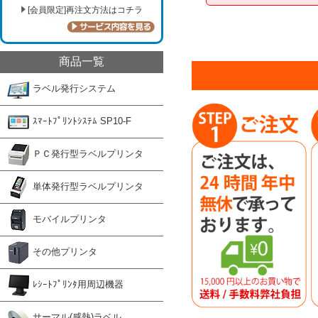
[会員限定]再注文方法はコチラ
商品一覧
ラベル発行システム
ｽﾏｰﾄﾌﾟﾘﾝﾄｼｽﾃﾑ SP10-F
ＰＣ発行型ラベルプリンタ
単体発行型ラベルプリンタ
モバイルプリンタ
その他プリンタ
ﾚｼｰﾄﾌﾟﾘﾝﾀ用周辺機器
サーマル(感熱)ラベル