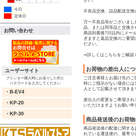
今日
不良品交換、誤品配送交換
定休日
万一不良品等がございまし
品、または同等品と交換さ
お問い合わせ
商品到着後7日以内にメー
ぎますと返品交換のご要望
ださい。
⇒詳しくはこちらをご確認
お荷物の差出人につ
ユーザーサイト
ご注文者様とお届け先のご
プリンター購入時にお送りしたIDと
特にご指示がない場合には当店
パスワードを入力してください
人として記載させて頂きま
・B-EV4
差出人の変更をご希望され
・KP-20
いただけますようお願い申
・KP-30
商品発送後のお荷物
商品発送後の配達に関する
れている運送便の、最寄り