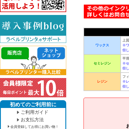
上
ワックス
※
但
平滑
セミレジン
※
但
フ
レジン
※
但
初めてのご利用前に
ご利用ガイド
お支払方法
会員登録してお得にお買い物！