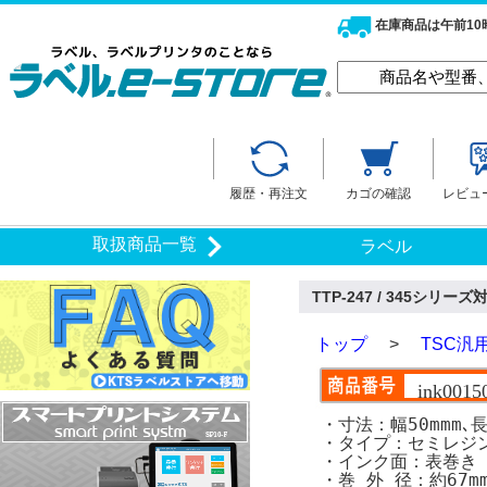
在庫商品は午前1
履歴・再注文
カゴの確認
レビュ
取扱商品一覧
ラベル
TTP-247 / 345シリ
トップ
>
TSC汎
ink0015
・寸法：幅50mmm､長
・タイプ：セミレジ
・インク面：表巻き
・巻 外 径：約67m