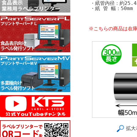
・紙管内径：約25.4
・紙 管 幅：50mm
※こちらの商品は在
拡大