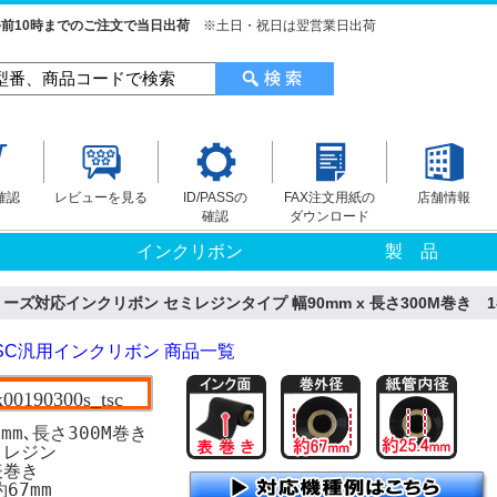
前10時までのご注文で当日出荷
※土日・祝日は翌営業日出荷
確認
レビューを見る
ID/PASSの
FAX注文用紙の
店舗情報
確認
ダウンロード
インクリボン
製 品
345シリーズ対応インクリボン セミレジンタイプ 幅90mm x 長さ300M巻き 
SC汎用インクリボン 商品一覧
k00190300s_tsc
mm､長さ300M巻き
ミレジン
表巻き
67mm