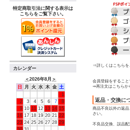
特定商取引法に関する表示は
こちらをご覧下さい。
⇒詳しくはこちらを
カレンダー
＜
2026年8月
＞
会員登録をすること
⇒再注文はこちらか
日
月
火
水
木
金
土
1
返品・交換に
2
3
4
5
6
7
8
商品不良以外の返品
9
10
11
12
13
14
15
さい。
16
17
18
19
20
21
22
23
24
25
26
27
28
29
不良品交換、誤品配
30
31