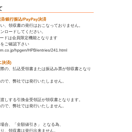
て
/銀行振込/PayPay決済
伴い、領収書の発行はおこなっておりません。
ウンロードしてください。
ロードは会員限定機能となります
Lをご確認下さい
em.co.jp/hpgen/HPB/entries/241.html
ニ決済)
た際の、払込受領書または振込み票が領収書となり
すので、弊社では発行いたしません。
お渡しする引換金受領証が領収書となります。
すので、弊社では発行いたしません。
場合、「全額値引き」 となる為、
なり、領収書は発行出来ません。