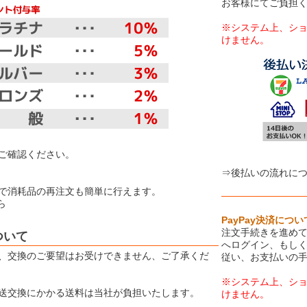
お客様にてご負担
※システム上、シ
けません。
【お取り扱
ご確認ください。
⇒後払いの流れに
で消耗品の再注文も簡単に行えます。
ら
PayPay決済につい
注文手続きを進めて
ついて
へログイン、もしく
、交換のご要望はお受けできません、ご了承くだ
従い、お支払いの
※システム上、シ
送交換にかかる送料は当社が負担いたします。
けません。