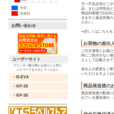
万一不良品等がござ
今日
品、または同等品と
商品到着後7日以内
定休日
ぎますと返品交換の
ださい。
お問い合わせ
⇒詳しくはこちらを
お荷物の差出
ご注文者様とお届け
特にご指示がない場合
ユーザーサイト
人として記載させて
プリンター購入時にお送りしたIDと
差出人の変更をご希
パスワードを入力してください
いただけますようお
・B-EV4
商品発送後の
・KP-20
商品発送後の配達に
・KP-30
れている運送便の、