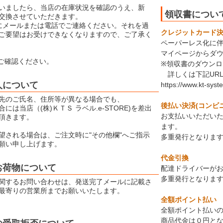
いましたら、当店の在庫状況を確認のうえ、新
領収書につい
交換させていただきます。
にメールまたは電話でご連絡ください。それを過
クレジットカード決済
ご要望はお受けできなくなりますので、ご了承く
ペーパーレス化に
マイページからダ
ご確認ください。
※領収書のダウン
詳しくは下記UR
人について
https://www.kt-syst
先のご氏名、住所等が異なる場合でも、
後払い決済(コンビ
には当店（(株)ＫＴＳ ラベル.e-STORE)を差出
お支払いいただい
頂きます。
ます。
望される場合は、ご注文時に"その他欄"へご指示
多重発行となりま
願い申し上げます。
代金引換
お荷物について
配達ドライバーが
多重発行となりま
関するお問い合わせは、発送完了メールに記載さ
最寄りの営業所までお願いいたします。
全額ポイント払い
全額ポイント払いの
商品代金は０円と