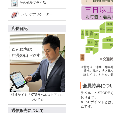
その他サプライ品
ラベルアプリケーター
店長日記
⇒北海道・沖縄・離島
通常の配送方法と異な
詳しくはこちらをご確
会員特典につ
ラベル．e-STOR
姉妹サイト「KTSラベルストア」に
おります。
ついて☆
※FSPポイントと
ムです。
通信販売について