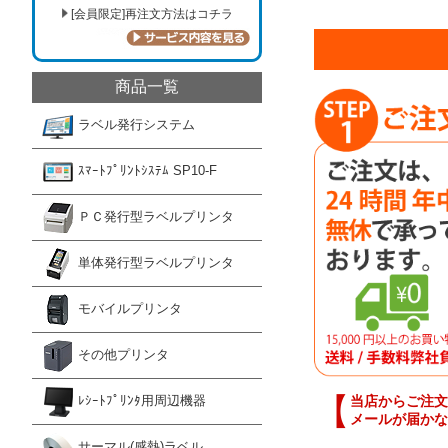
[会員限定]再注文方法はコチラ
商品一覧
ラベル発行システム
ｽﾏｰﾄﾌﾟﾘﾝﾄｼｽﾃﾑ SP10-F
ＰＣ発行型ラベルプリンタ
単体発行型ラベルプリンタ
モバイルプリンタ
その他プリンタ
【
当店からご注文
ﾚｼｰﾄﾌﾟﾘﾝﾀ用周辺機器
メールが届かな
サーマル(感熱)ラベル