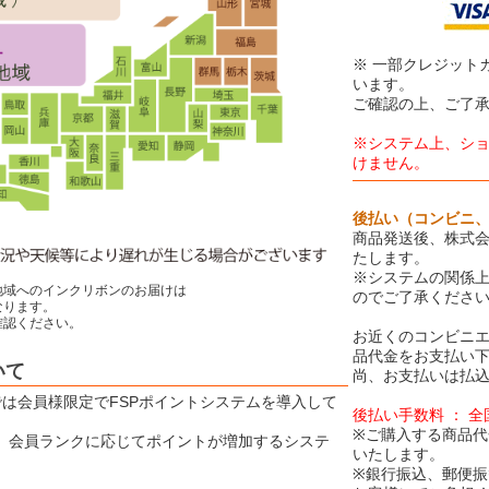
※ 一部クレジット
います。
ご確認の上、ご了
※システム上、シ
けません。
後払い（コンビニ
商品発送後、株式会
たします。
※システムの関係
地域へのインクリボンのお届けは
のでご了承くださ
ります。
認ください。
お近くのコンビニエ
品代金をお支払い
いて
尚、お支払いは払込
Eでは会員様限定でFSPポイントシステムを導入して
後払い手数料 ： 
※ご購入する商品代
は、会員ランクに応じてポイントが増加するシステ
いたします。
※銀行振込、郵便