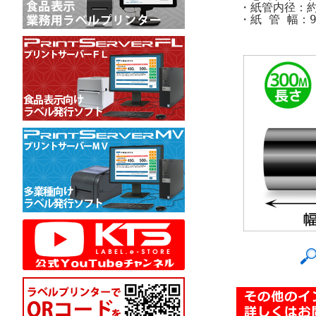
・紙管内径：約2
・紙 管 幅：9