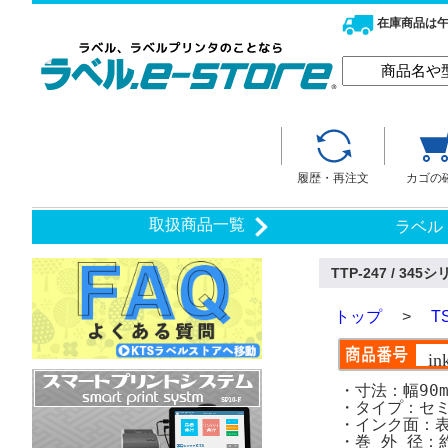
在庫商品は午
履歴・再注文
カゴの
取扱商品一覧
ラベル
TTP-247 / 
トップ
>
T
in
・寸法：幅90m
・タイプ：セ
・インク面：
・巻 外 径：約