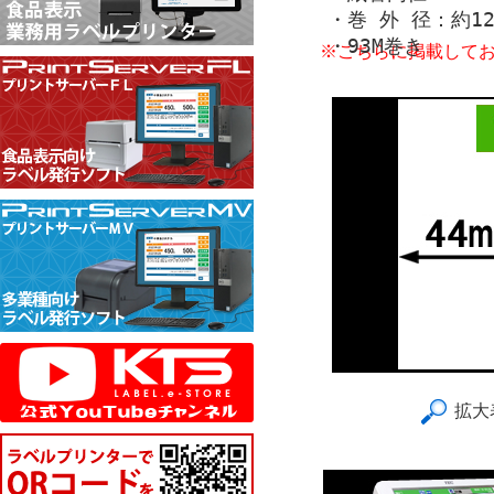
・巻 外 径：約12
・93M巻き
※こちらに掲載して
拡大