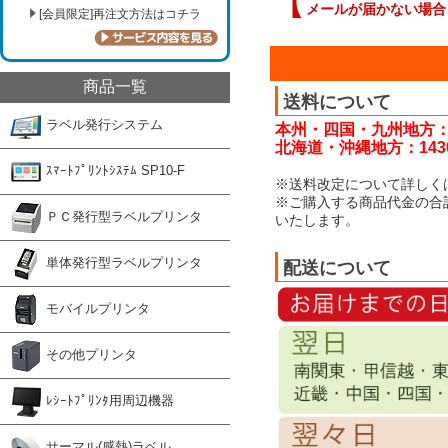
【
メールが届かない場合
[会員限定]再注文方法はコチラ
商品一覧
送料について
ラベル発行システム
本州・四国・九州地方：
北海道・沖縄地方：143
ｽﾏｰﾄﾌﾟﾘﾝﾄｼｽﾃﾑ SP10-F
※送料改定について詳しく
※ご購入する商品代金の合
ＰＣ発行型ラベルプリンタ
いたします。
単体発行型ラベルプリンタ
配送について
モバイルプリンタ
その他プリンタ
ﾚｼｰﾄﾌﾟﾘﾝﾀ用周辺機器
サーマル(感熱)ラベル