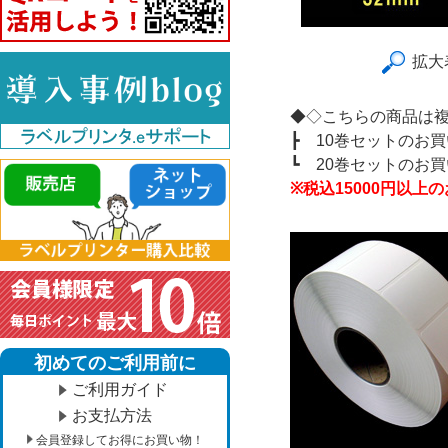
拡大
◆◇こちらの商品は
┣
10巻セットのお
┗
20巻セットのお
※税込15000円以
初めてのご利用前に
ご利用ガイド
お支払方法
会員登録してお得にお買い物！