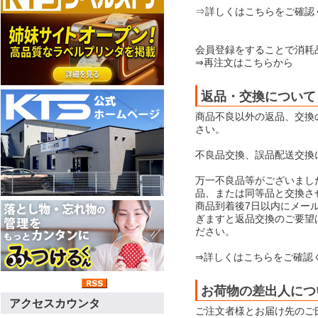
⇒詳しくはこちらをご確認
会員登録をすることで消耗
⇒再注文はこちらから
返品・交換について
商品不良以外の返品、交換
さい。
不良品交換、誤品配送交換
万一不良品等がございまし
品、または同等品と交換さ
商品到着後7日以内にメー
ぎますと返品交換のご要望
ださい。
⇒詳しくはこちらをご確認
お荷物の差出人につ
アクセスカウンタ
ご注文者様とお届け先のご