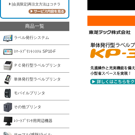
[会員限定]再注文方法はコチラ
商品一覧
ラベル発行システム
ｽﾏｰﾄﾌﾟﾘﾝﾄｼｽﾃﾑ SP10-F
ＰＣ発行型ラベルプリンタ
単体発行型ラベルプリンタ
モバイルプリンタ
その他プリンタ
ﾚｼｰﾄﾌﾟﾘﾝﾀ用周辺機器
サーマル(感熱)ラベル