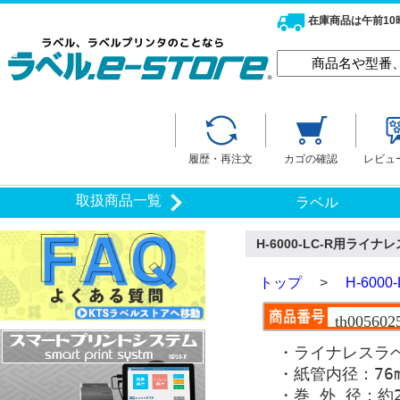
在庫商品は午前1
履歴・再注文
カゴの確認
レビュ
取扱商品一覧
ラベル
H-6000-LC-R用ライ
トップ
>
H-60
th0056025
・ライナレスラベ
・紙管内径：76m
・巻 外 径：約2