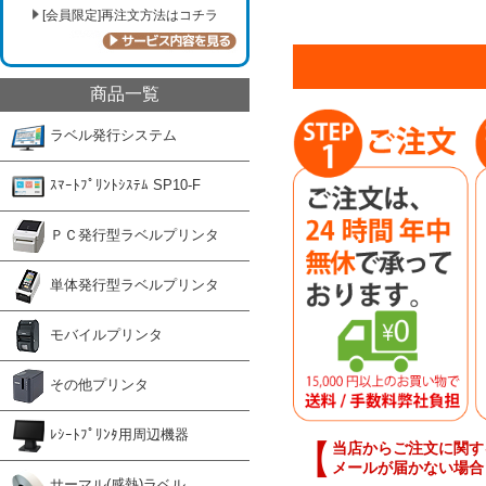
[会員限定]再注文方法はコチラ
商品一覧
ラベル発行システム
ｽﾏｰﾄﾌﾟﾘﾝﾄｼｽﾃﾑ SP10-F
ＰＣ発行型ラベルプリンタ
単体発行型ラベルプリンタ
モバイルプリンタ
その他プリンタ
ﾚｼｰﾄﾌﾟﾘﾝﾀ用周辺機器
【
当店からご注文に関す
メールが届かない場合
サーマル(感熱)ラベル