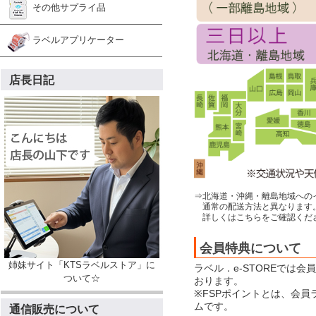
その他サプライ品
ラベルアプリケーター
店長日記
⇒北海道・沖縄・離島地域への
通常の配送方法と異なります
詳しくはこちらをご確認くだ
会員特典について
姉妹サイト「KTSラベルストア」に
ラベル．e-STOREでは
ついて☆
おります。
※FSPポイントとは、会
ムです。
通信販売について