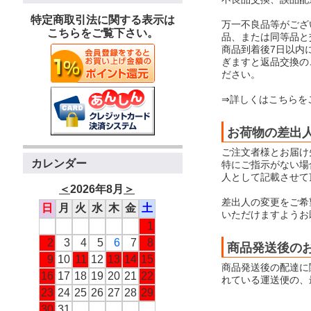
特定商取引法に関する表示は
万一不良品等がござ
こちらをご覧下さい。
品、または同等品と
商品到着後7日以内
ぎますと返品交換の
ださい。
⇒詳しくはこちらを
お荷物の差出
ご注文者様とお届け
カレンダー
特にご指示がない場合
人として記載させて
＜
2026年8月
＞
差出人の変更をご希
日
月
火
水
木
金
土
いただけますようお
1
2
3
4
5
6
7
8
商品発送後の
9
10
11
12
13
14
15
商品発送後の配達に
16
17
18
19
20
21
22
れている運送便の、
23
24
25
26
27
28
29
30
31