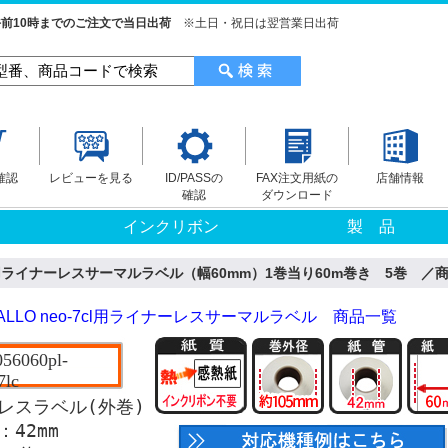
前10時までのご注文で当日出荷
※土日・祝日は翌営業日出荷
確認
レビューを見る
ID/PASSの
FAX注文用紙の
店舗情報
確認
ダウンロード
インクリボン
製 品
7cl用ライナーレスサーマルラベル（幅60mm）1巻当り60m巻き 5巻 ／商品
ALLO neo-7cl用ライナーレスサーマルラベル 商品一覧
056060pl-
7lc
レスラベル(外巻)
42mm