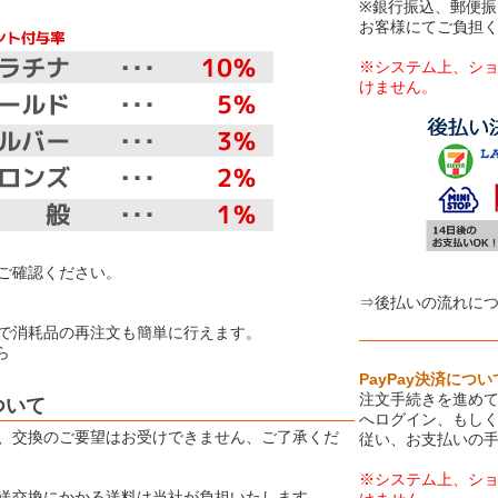
※銀行振込、郵便
お客様にてご負担
※システム上、シ
けません。
【お取り扱
ご確認ください。
⇒後払いの流れに
で消耗品の再注文も簡単に行えます。
ら
PayPay決済につい
注文手続きを進めて
ついて
へログイン、もしく
、交換のご要望はお受けできません、ご了承くだ
従い、お支払いの
※システム上、シ
送交換にかかる送料は当社が負担いたします。