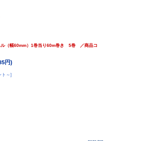
。
ラベル（幅60mm）1巻当り60m巻き 5巻 ／商品コ
85円)
ント～]