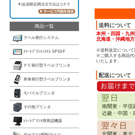
[会員限定]再注文方法はコチラ
送料について
商品一覧
本州・四国・九州
ラベル発行システム
北海道・沖縄地方：
※送料改定について
ｽﾏｰﾄﾌﾟﾘﾝﾄｼｽﾃﾑ SP10-F
※ご購入する商品代
いたします。
ＰＣ発行型ラベルプリンタ
配送について
単体発行型ラベルプリンタ
モバイルプリンタ
その他プリンタ
ﾚｼｰﾄﾌﾟﾘﾝﾀ用周辺機器
サーマル(感熱)ラベル