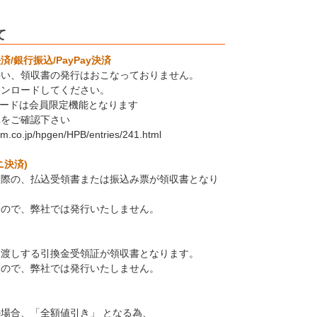
て
/銀行振込/PayPay決済
伴い、領収書の発行はおこなっておりません。
ウンロードしてください。
ロードは会員限定機能となります
Lをご確認下さい
em.co.jp/hpgen/HPB/entries/241.html
ニ決済)
た際の、払込受領書または振込み票が領収書となり
すので、弊社では発行いたしません。
お渡しする引換金受領証が領収書となります。
すので、弊社では発行いたしません。
場合、「全額値引き」 となる為、