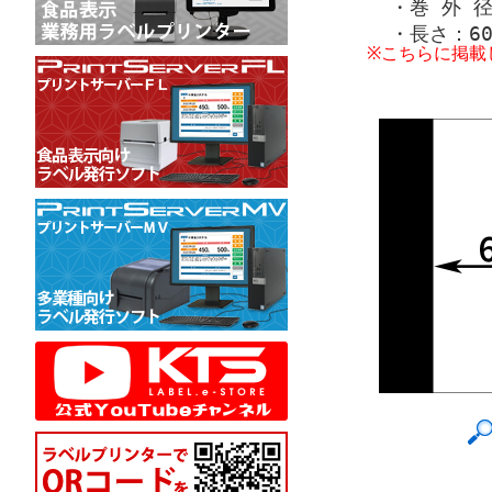
・巻 外 径
・長さ：60
※こちらに掲載