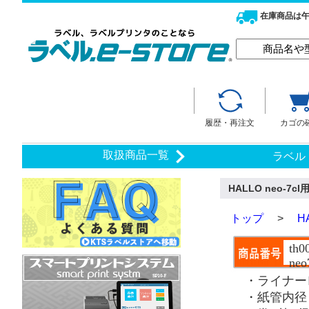
在庫商品は午
履歴・再注文
カゴの
取扱商品一覧
ラベル
HALLO neo-
トップ
>
H
th0
neo
・ライナー
・紙管内径：