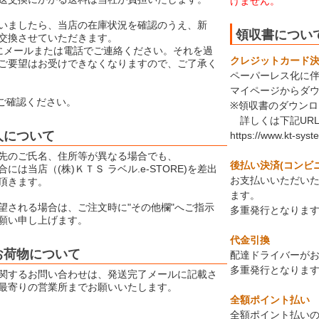
けません。
いましたら、当店の在庫状況を確認のうえ、新
領収書につい
交換させていただきます。
にメールまたは電話でご連絡ください。それを過
クレジットカード決済
ご要望はお受けできなくなりますので、ご了承く
ペーパーレス化に
マイページからダ
ご確認ください。
※領収書のダウン
詳しくは下記UR
人について
https://www.kt-syst
先のご氏名、住所等が異なる場合でも、
後払い決済(コンビ
には当店（(株)ＫＴＳ ラベル.e-STORE)を差出
お支払いいただい
頂きます。
ます。
望される場合は、ご注文時に"その他欄"へご指示
多重発行となりま
願い申し上げます。
代金引換
お荷物について
配達ドライバーが
多重発行となりま
関するお問い合わせは、発送完了メールに記載さ
最寄りの営業所までお願いいたします。
全額ポイント払い
全額ポイント払いの