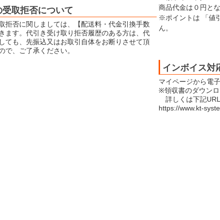
商品代金は０円と
の受取拒否について
※ポイントは 「値
取拒否に関しましては、【配送料・代金引換手数
ん。
きます。代引き受け取り拒否履歴のある方は、代
しても、先振込又はお取引自体をお断りさせて頂
ので、ご了承ください。
インボイス対
マイページから電
※領収書のダウン
詳しくは下記UR
https://www.kt-syst