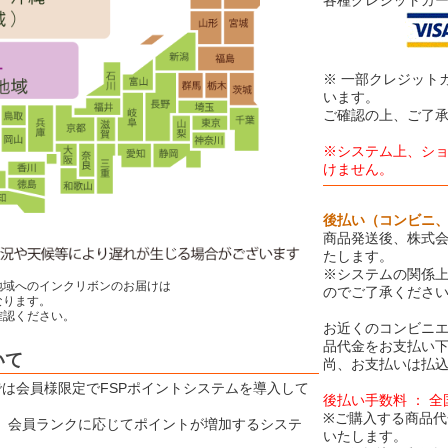
※ 一部クレジット
います。
ご確認の上、ご了
※システム上、シ
けません。
後払い（コンビニ
商品発送後、株式会
たします。
※システムの関係
地域へのインクリボンのお届けは
のでご了承くださ
ります。
認ください。
お近くのコンビニエ
品代金をお支払い
いて
尚、お支払いは払込
Eでは会員様限定でFSPポイントシステムを導入して
後払い手数料 ： 
※ご購入する商品代
は、会員ランクに応じてポイントが増加するシステ
いたします。