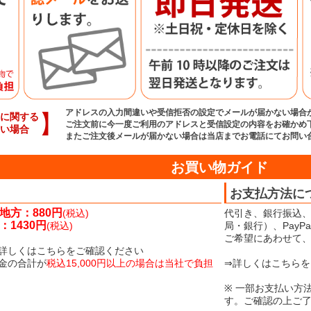
アドレスの入力間違いや受信拒否の設定でメールが届かない場合
】
に関する
ご注文前に今一度ご利用のアドレスと受信設定の内容をお確かめ
い場合
またご注文後メールが届かない場合は当店までお電話にてお問い
お買い物ガイド
お支払方法に
地方：880円
(税込)
代引き、銀行振込、
1430円
(税込)
局・銀行）、Pay
ご希望にあわせて
詳しくはこちらをご確認ください
金の合計が
税込15,000円以上の場合は当社で負担
⇒詳しくはこちらを
※ 一部お支払い方
す。ご確認の上ご