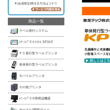
[会員限定]再注文方法はコチラ
商品一覧
ラベル発行システム
ｽﾏｰﾄﾌﾟﾘﾝﾄｼｽﾃﾑ SP10-F
ＰＣ発行型ラベルプリンタ
単体発行型ラベルプリンタ
モバイルプリンタ
その他プリンタ
ﾚｼｰﾄﾌﾟﾘﾝﾀ用周辺機器
サーマル(感熱)ラベル