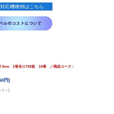
 9cm 1巻当り750枚 10巻 ／商品コード：
50円)
ント～]