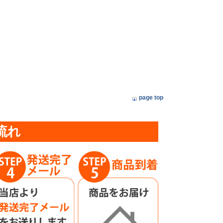
page top
流れ