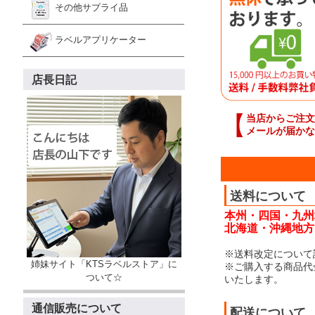
その他サプライ品
ラベルアプリケーター
店長日記
【
当店からご注文
メールが届かな
送料について
本州・四国・九州
北海道・沖縄地方：
※送料改定について
姉妹サイト「KTSラベルストア」に
※ご購入する商品代
ついて☆
いたします。
通信販売について
配送について