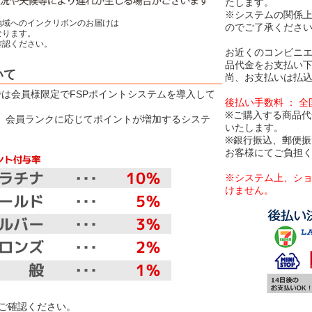
たします。
※システムの関係
地域へのインクリボンのお届けは
のでご了承くださ
ります。
認ください。
お近くのコンビニエ
品代金をお支払い
いて
尚、お支払いは払込
Eでは会員様限定でFSPポイントシステムを導入して
後払い手数料 ： 
※ご購入する商品代
は、会員ランクに応じてポイントが増加するシステ
いたします。
※銀行振込、郵便
お客様にてご負担
※システム上、シ
けません。
【お取り扱
ご確認ください。