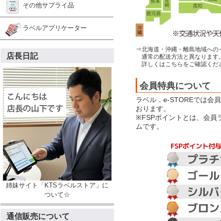
その他サプライ品
ラベルアプリケーター
⇒北海道・沖縄・離島地域への
店長日記
通常の配送方法と異なります
詳しくはこちらをご確認くだ
会員特典について
ラベル．e-STOREでは
おります。
※FSPポイントとは、会
ムです。
姉妹サイト「KTSラベルストア」に
ついて☆
通信販売について