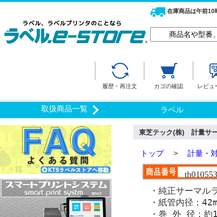
在庫商品は午前1
履歴・再注文
カゴの確認
レビュ
取扱商品一覧
ラベル
東芝テック(株) 計量サーマ
トップ
>
計量・
th010553
・純正サーマル
・紙管内径：42m
・巻 外 径：約1