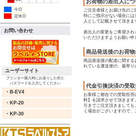
お荷物の差出人につ
今日
ご注文者様とお届け先のご
特にご指示がない場合には当店
定休日
人として記載させて頂きま
お問い合わせ
差出人の変更をご希望され
いただけますようお願い申
商品発送後のお荷物
商品発送後の配達に関する
れている運送便の、最寄り
ユーザーサイト
プリンター購入時にお送りしたIDと
パスワードを入力してください
代金引換決済の受取
・B-EV4
お客様ご都合での受取拒否
料】を請求させて頂きます
・KP-20
引きでご注文頂きましても
く場合がございますので、
・KP-30