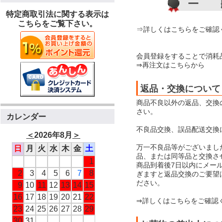
特定商取引法に関する表示は
こちらをご覧下さい。
⇒詳しくはこちらをご確認
会員登録をすることで消耗
⇒再注文はこちらから
返品・交換について
商品不良以外の返品、交換
さい。
カレンダー
不良品交換、誤品配送交換
＜
2026年8月
＞
万一不良品等がございまし
日
月
火
水
木
金
土
品、または同等品と交換さ
1
商品到着後7日以内にメー
2
3
4
5
6
7
8
ぎますと返品交換のご要望
ださい。
9
10
11
12
13
14
15
16
17
18
19
20
21
22
⇒詳しくはこちらをご確認
23
24
25
26
27
28
29
30
31