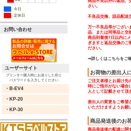
商品不良以外の返品、
さい。
今日
定休日
不良品交換、誤品配送
万一不良品等がござい
お問い合わせ
品、または同等品と交
商品到着後7日以内に
ぎますと返品交換のご
ださい。
⇒詳しくはこちらをご
ユーザーサイト
お荷物の差出人
プリンター購入時にお送りしたIDと
パスワードを入力してください
ご注文者様とお届け先
特にご指示がない場合には
・B-EV4
人として記載させて頂
・KP-20
差出人の変更をご希望
いただけますようお願
・KP-30
商品発送後のお
商品発送後の配達に関