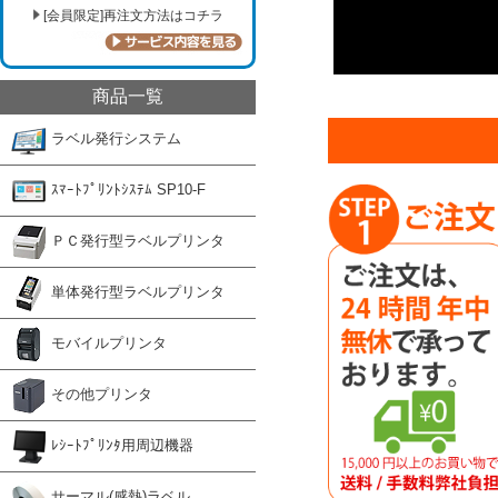
[会員限定]再注文方法はコチラ
商品一覧
ラベル発行システム
ｽﾏｰﾄﾌﾟﾘﾝﾄｼｽﾃﾑ SP10-F
ＰＣ発行型ラベルプリンタ
単体発行型ラベルプリンタ
モバイルプリンタ
その他プリンタ
ﾚｼｰﾄﾌﾟﾘﾝﾀ用周辺機器
サーマル(感熱)ラベル