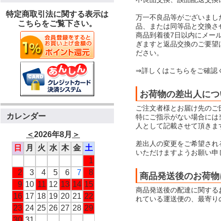
特定商取引法に関する表示は
万一不良品等がございまし
こちらをご覧下さい。
品、または同等品と交換さ
商品到着後7日以内にメー
ぎますと返品交換のご要望
ださい。
⇒詳しくはこちらをご確認
お荷物の差出人につ
ご注文者様とお届け先のご
カレンダー
特にご指示がない場合には当店
人として記載させて頂きま
＜
2026年8月
＞
差出人の変更をご希望され
日
月
火
水
木
金
土
いただけますようお願い申
1
2
3
4
5
6
7
8
商品発送後のお荷物
9
10
11
12
13
14
15
商品発送後の配達に関する
16
17
18
19
20
21
22
れている運送便の、最寄り
23
24
25
26
27
28
29
30
31