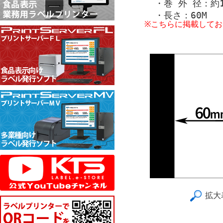
・巻 外 径：約1
・長さ：60M
※こちらに掲載して
拡大