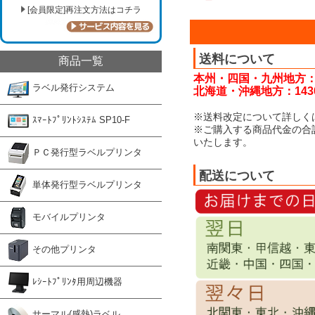
[会員限定]再注文方法はコチラ
送料について
商品一覧
本州・四国・九州地方：
ラベル発行システム
北海道・沖縄地方：143
※送料改定について詳しく
ｽﾏｰﾄﾌﾟﾘﾝﾄｼｽﾃﾑ SP10-F
※ご購入する商品代金の合
いたします。
ＰＣ発行型ラベルプリンタ
配送について
単体発行型ラベルプリンタ
モバイルプリンタ
その他プリンタ
ﾚｼｰﾄﾌﾟﾘﾝﾀ用周辺機器
サーマル(感熱)ラベル