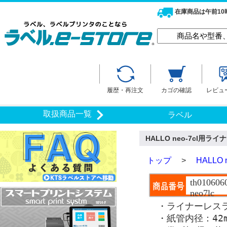
在庫商品は午前1
履歴・再注文
カゴの確認
レビュ
取扱商品一覧
ラベル
HALLO neo-7cl用
トップ
>
HALL
th0106060
neo7lc
・ライナーレスラ
・紙管内径：42m