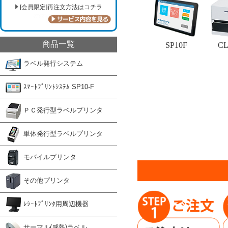
[会員限定]再注文方法はコチラ
商品一覧
ラベル発行システム
ｽﾏｰﾄﾌﾟﾘﾝﾄｼｽﾃﾑ SP10-F
ＰＣ発行型ラベルプリンタ
単体発行型ラベルプリンタ
モバイルプリンタ
その他プリンタ
ﾚｼｰﾄﾌﾟﾘﾝﾀ用周辺機器
サーマル(感熱)ラベル