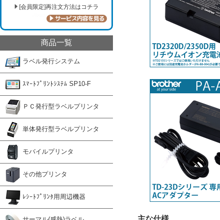
[会員限定]再注文方法はコチラ
商品一覧
ラベル発行システム
ｽﾏｰﾄﾌﾟﾘﾝﾄｼｽﾃﾑ SP10-F
ＰＣ発行型ラベルプリンタ
単体発行型ラベルプリンタ
モバイルプリンタ
その他プリンタ
ﾚｼｰﾄﾌﾟﾘﾝﾀ用周辺機器
主な仕様
サーマル(感熱)ラベル