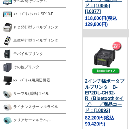
ラベル発行システム
ド：[10065]
[10077]
ｽﾏｰﾄﾌﾟﾘﾝﾄｼｽﾃﾑ SP10-F
118,000円
(税込
129,800円)
ＰＣ発行型ラベルプリンタ
単体発行型ラベルプリンタ
モバイルプリンタ
その他プリンタ
ﾚｼｰﾄﾌﾟﾘﾝﾀ用周辺機器
2インチ幅ポータブ
ルプリンタ B-
EP2DL-GH32-
サーマル(感熱)ラベル
R（Bluetoothタイ
プ） ／商品コー
ライナレスサーマルラベル
ド：[10092]
82,200円
(税込
クリアサーマルラベル
90,420円)