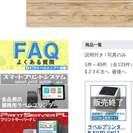
商品一覧
説明付き
/ 写真のみ
1件～40件 （全133件
1
2
3
4
次へ
最後へ
ラベルプリンタ
B-EV4D-GH17-