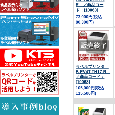
R ／商品コー
ド：[10063]
73,000円
(税込
80,300円)
ラベルプリンタ
B-EV4T-TH17-R
／商品コード：
[10068]
105,000円
(税込
115,500円)