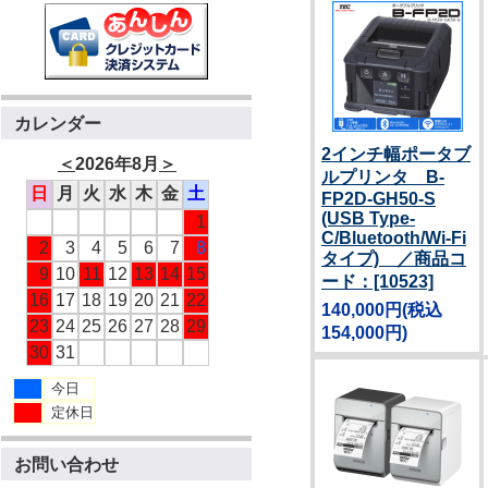
カレンダー
2インチ幅ポータブ
＜
2026年8月
＞
ルプリンタ B-
日
月
火
水
木
金
土
FP2D-GH50-S
(USB Type-
1
C/Bluetooth/Wi-Fi
2
3
4
5
6
7
8
タイプ) ／商品コ
9
10
11
12
13
14
15
ード：[10523]
16
17
18
19
20
21
22
140,000円
(税込
23
24
25
26
27
28
29
154,000円)
30
31
今日
定休日
お問い合わせ