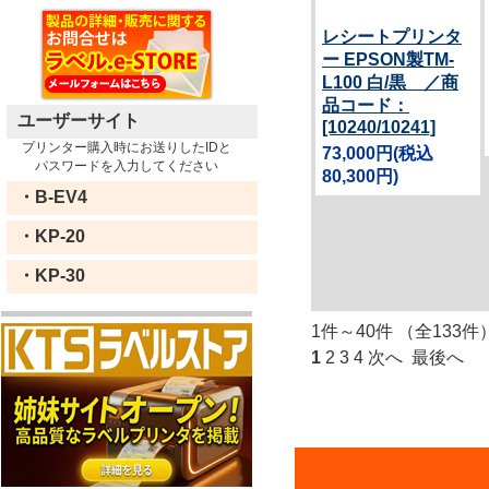
レシートプリンタ
ー EPSON製TM-
L100 白/黒 ／商
品コード：
ユーザーサイト
[10240/10241]
プリンター購入時にお送りしたIDと
73,000円
(税込
パスワードを入力してください
80,300円)
・B-EV4
・KP-20
・KP-30
1件～40件 （全133件
1
2
3
4
次へ
最後へ