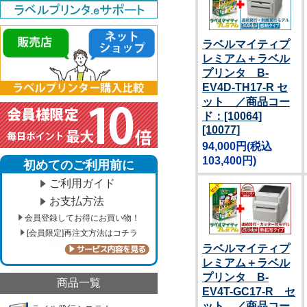
ラベルマイティプ
レミアム＋ラベル
プリンタ B-
EV4D-TH17-R セ
ット ／商品コー
ド：[10064]
[10077]
94,000円
(税込
103,400円)
初めてのご利用前に
ご利用ガイド
お支払方法
会員登録してお得にお買い物！
[会員限定]再注文方法はコチラ
ラベルマイティプ
レミアム＋ラベル
プリンタ B-
商品一覧
EV4T-GC17-R セ
ット ／商品コー