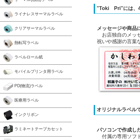
”Toki Pri”に
ライナレスサーマルラベル
メッセージや商品
クリアサーマルラベル
お店独自のメッセ
祝いや感謝の言葉
熱転写ラベル
ラベルロール紙
モバイルプリンタ用ラベル
PD(物流)ラベル
医療用ラベル
オリジナルラベル
インクリボン
ラミネートテープカセット
パソコンで作成した
付属の専用ソフト