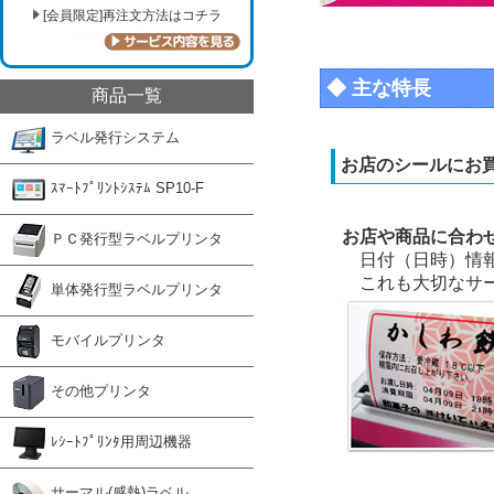
[会員限定]再注文方法はコチラ
◆ 主な特長
商品一覧
ラベル発行システム
お店のシールにお
ｽﾏｰﾄﾌﾟﾘﾝﾄｼｽﾃﾑ SP10-F
お店や商品に合わ
ＰＣ発行型ラベルプリンタ
日付（日時）情報
これも大切なサー
単体発行型ラベルプリンタ
モバイルプリンタ
その他プリンタ
ﾚｼｰﾄﾌﾟﾘﾝﾀ用周辺機器
サーマル(感熱)ラベル