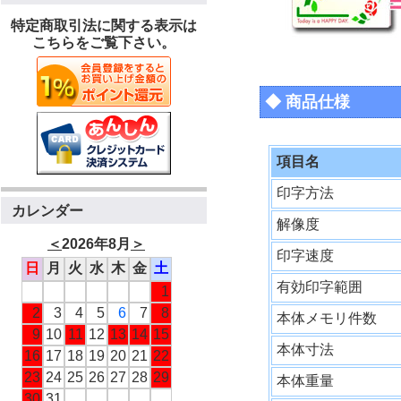
特定商取引法に関する表示は
こちらをご覧下さい。
◆ 商品仕様
項目名
印字方法
カレンダー
解像度
＜
2026年8月
＞
印字速度
日
月
火
水
木
金
土
有効印字範囲
1
2
3
4
5
6
7
8
本体メモリ件数
9
10
11
12
13
14
15
本体寸法
16
17
18
19
20
21
22
23
24
25
26
27
28
29
本体重量
30
31