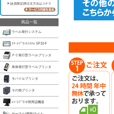
[会員限定]再注文方法はコチラ
商品一覧
ラベル発行システム
ｽﾏｰﾄﾌﾟﾘﾝﾄｼｽﾃﾑ SP10-F
ＰＣ発行型ラベルプリンタ
単体発行型ラベルプリンタ
モバイルプリンタ
その他プリンタ
ﾚｼｰﾄﾌﾟﾘﾝﾀ用周辺機器
サーマル(感熱)ラベル