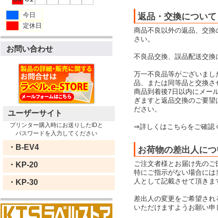
今日
返品・交換について
定休日
商品不良以外の返品、交換
さい。
お問い合わせ
不良品交換、誤品配送交換
万一不良品等がございまし
品、または同等品と交換さ
商品到着後7日以内にメー
ぎますと返品交換のご要望
ださい。
ユーザーサイト
プリンター購入時にお送りしたIDと
⇒詳しくはこちらをご確認
パスワードを入力してください
・B-EV4
お荷物の差出人につ
ご注文者様とお届け先のご
・KP-20
特にご指示がない場合には当店
人として記載させて頂きま
・KP-30
差出人の変更をご希望され
いただけますようお願い申