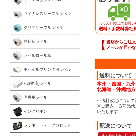
ライナレスサーマルラベル
クリアサーマルラベル
【
熱転写ラベル
当店からご注文
メールが届かな
ラベルロール紙
モバイルプリンタ用ラベル
送料について
PD(物流)ラベル
本州・四国・九州
北海道・沖縄地方：
医療用ラベル
※送料改定について
※ご購入する商品代
いたします。
インクリボン
配送について
ラミネートテープカセット