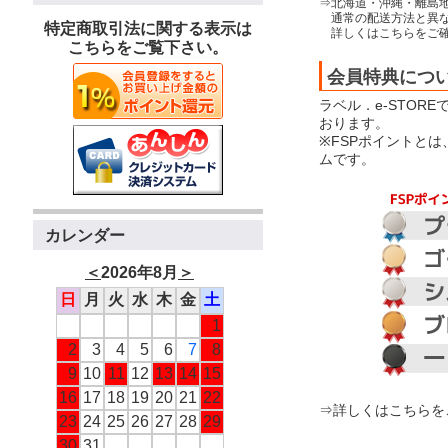
⇒北海道・沖縄・離島
通常の配送方法と異な
特定商取引法に関する表示は
詳しくはこちらをご確
こちらをご覧下さい。
会員特典につ
ラベル．e-STOR
おります。
※FSPポイントと
ムです。
カレンダー
＜
2026年8月
＞
日
月
火
水
木
金
土
1
2
3
4
5
6
7
8
9
10
11
12
13
14
15
16
17
18
19
20
21
22
⇒詳しくはこちらを
23
24
25
26
27
28
29
30
31