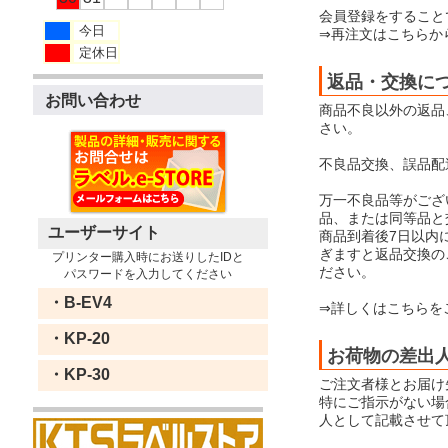
会員登録をすること
今日
⇒再注文はこちらか
定休日
返品・交換に
お問い合わせ
商品不良以外の返品
さい。
不良品交換、誤品配
万一不良品等がござ
品、または同等品と
ユーザーサイト
商品到着後7日以内
ぎますと返品交換の
プリンター購入時にお送りしたIDと
ださい。
パスワードを入力してください
・B-EV4
⇒詳しくはこちらを
・KP-20
お荷物の差出
・KP-30
ご注文者様とお届け
特にご指示がない場合
人として記載させて