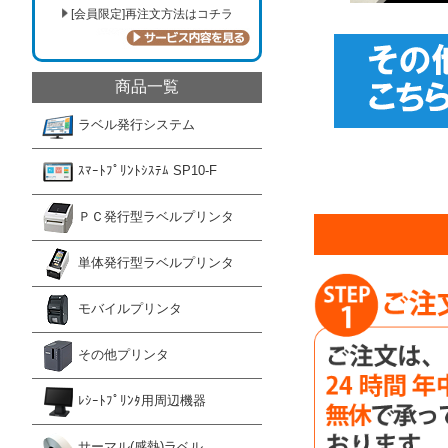
[会員限定]再注文方法はコチラ
商品一覧
ラベル発行システム
ｽﾏｰﾄﾌﾟﾘﾝﾄｼｽﾃﾑ SP10-F
ＰＣ発行型ラベルプリンタ
単体発行型ラベルプリンタ
モバイルプリンタ
その他プリンタ
ﾚｼｰﾄﾌﾟﾘﾝﾀ用周辺機器
サーマル(感熱)ラベル