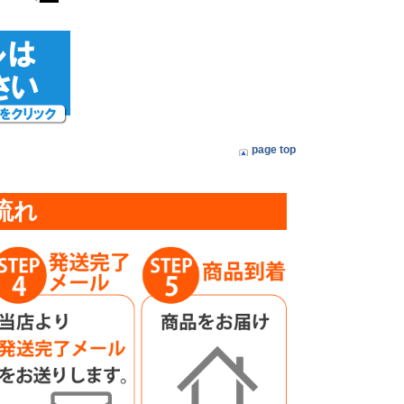
page top
流れ