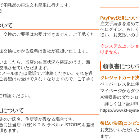
で消耗品の再注文も簡単に行えます。
ら
PayPay決済につい
注文手続きを進めて
ついて
へログイン、もしく
、交換のご要望はお受けできません、ご了承くだ
従い、お支払いの
※システム上、シ
送交換にかかる送料は当社が負担いたします。
けません。
いましたら、当店の在庫状況を確認のうえ、新
領収書につい
交換させていただきます。
にメールまたは電話でご連絡ください。それを過
クレジットカード決済
ご要望はお受けできなくなりますので、ご了承く
ペーパーレス化に
マイページからダ
ご確認ください。
※領収書のダウン
詳しくは下記UR
人について
https://www.kt-syst
先のご氏名、住所等が異なる場合でも、
後払い決済(コンビ
には当店（(株)ＫＴＳ ラベル.e-STORE)を差出
お支払いいただい
頂きます。
ます。