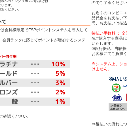
地域へのインクリボンのお届けは
のでご了承くださ
ります。
認ください。
お近くのコンビニエ
品代金をお支払い
いて
尚、お支払いは払込
Eでは会員様限定でFSPポイントシステムを導入して
後払い手数料 ： 
※ご購入する商品代
は、会員ランクに応じてポイントが増加するシステ
いたします。
※銀行振込、郵便
お客様にてご負担
※システム上、シ
けません。
【お取り扱
ご確認ください。
⇒後払いの流れに