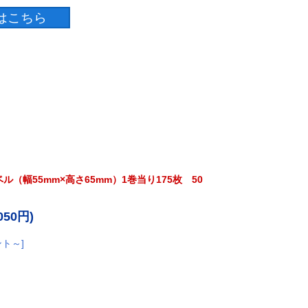
（幅55mm×高さ65mm）1巻当り175枚 50
050円)
ント～]