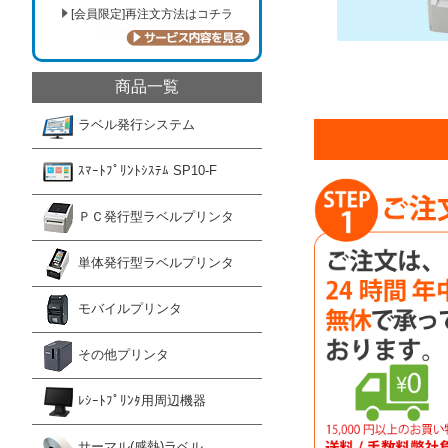
[会員限定]再注文方法はコチラ
商品一覧
ラベル発行システム
ｽﾏｰﾄﾌﾟﾘﾝﾄｼｽﾃﾑ SP10-F
ＰＣ発行型ラベルプリンタ
単体発行型ラベルプリンタ
モバイルプリンタ
その他プリンタ
ﾚｼｰﾄﾌﾟﾘﾝﾀ用周辺機器
サーマル(感熱)ラベル