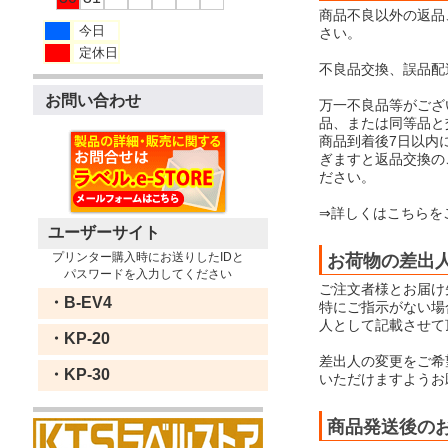
商品不良以外の返品
今日
さい。
定休日
不良品交換、誤品配
お問い合わせ
万一不良品等がござ
品、または同等品と
商品到着後7日以内
ぎますと返品交換の
ださい。
⇒詳しくはこちらを
ユーザーサイト
プリンター購入時にお送りしたIDと
お荷物の差出
パスワードを入力してください
ご注文者様とお届け
・B-EV4
特にご指示がない場合
人として記載させて
・KP-20
差出人の変更をご希
・KP-30
いただけますようお
商品発送後の