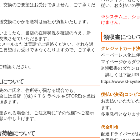
、交換のご要望はお受けできません、ご了承くだ
従い、お支払いの
※システム上、シ
送交換にかかる送料は当社が負担いたします。
けません。
いましたら、当店の在庫状況を確認のうえ、新
領収書につい
交換させていただきます。
にメールまたは電話でご連絡ください。それを過
クレジットカード決済
ご要望はお受けできなくなりますので、ご了承く
ペーパーレス化に
マイページからダ
ご確認ください。
※領収書のダウン
詳しくは下記UR
人について
https://www.kt-syst
先のご氏名、住所等が異なる場合でも、
後払い決済(コンビ
には当店（(株)ＫＴＳ ラベル.e-STORE)を差出
お支払いいただい
頂きます。
ます。
望される場合は、ご注文時に"その他欄"へご指示
多重発行となりま
願い申し上げます。
代金引換
お荷物について
配達ドライバーが