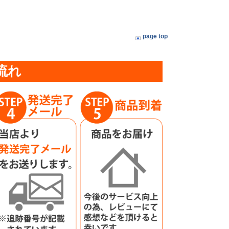
page top
流れ