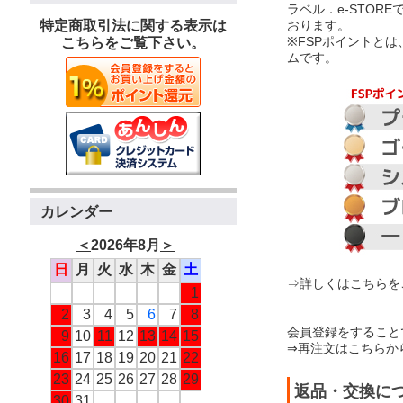
ラベル．e-STOR
おります。
特定商取引法に関する表示は
※FSPポイントと
こちらをご覧下さい。
ムです。
カレンダー
＜
2026年8月
＞
日
月
火
水
木
金
土
⇒詳しくはこちらを
1
2
3
4
5
6
7
8
会員登録をすること
9
10
11
12
13
14
15
⇒再注文はこちらか
16
17
18
19
20
21
22
23
24
25
26
27
28
29
返品・交換に
30
31