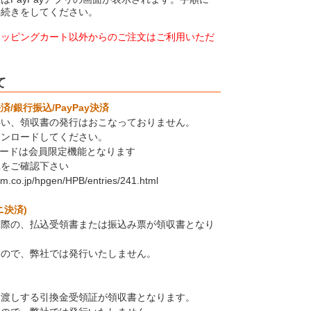
手続きをしてください。
ョッピングカート以外からのご注文はご利用いただ
て
/銀行振込/PayPay決済
伴い、領収書の発行はおこなっておりません。
ウンロードしてください。
ロードは会員限定機能となります
Lをご確認下さい
em.co.jp/hpgen/HPB/entries/241.html
ニ決済)
た際の、払込受領書または振込み票が領収書となり
すので、弊社では発行いたしません。
お渡しする引換金受領証が領収書となります。