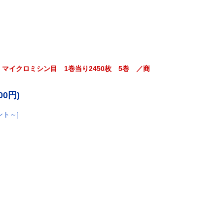
 マイクロミシン目 1巻当り2450枚 5巻 ／商
00円)
ント～]