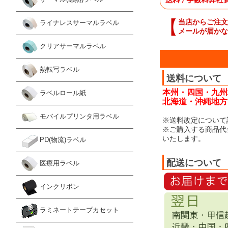
【
当店からご注文
ライナレスサーマルラベル
メールが届かな
クリアサーマルラベル
熱転写ラベル
送料について
本州・四国・九州
ラベルロール紙
北海道・沖縄地方：
モバイルプリンタ用ラベル
※送料改定について
※ご購入する商品代
いたします。
PD(物流)ラベル
配送について
医療用ラベル
インクリボン
ラミネートテープカセット