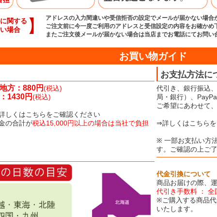
アドレスの入力間違いや受信拒否の設定でメールが届かない場合
】
に関する
ご注文前に今一度ご利用のアドレスと受信設定の内容をお確かめ
い場合
またご注文後メールが届かない場合は当店までお電話にてお問い
お買い物ガイド
お支払方法に
地方：880円
(税込)
代引き、銀行振込、
1430円
(税込)
局・銀行）、Pay
ご希望にあわせて
詳しくはこちらをご確認ください
金の合計が
税込15,000円以上の場合は当社で負担
⇒詳しくはこちらを
※ 一部お支払い方
す。ご確認の上ご
代金引換について
商品お届けの際、
代引き手数料 ： 全
※ご購入する商品代
いたします。