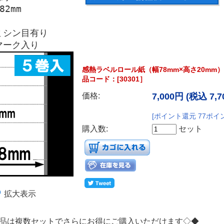
2mm
ミシン目有り
マーク入り
感熱ラベルロール紙（幅78mm×高さ20mm）
品コード：[30301］
価格:
7,000円
(税込 7,7
[ポイント還元 77ポイ
購入数:
セット
拡大表示
品は複数セットでさらにお得にご購入いただけます◇◆