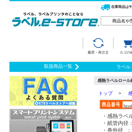
在庫商品は午
履歴・再注文
カゴの
取扱商品一覧
ラベル
感熱ラベルロール紙
トップ
>
感
hts
・感熱ラベル
・紙管内径：
・巻外径 ：約