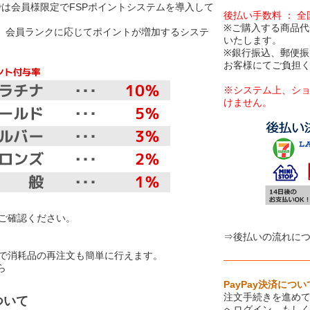
Eでは会員様限定でFSPポイントシステムを導入して
後払い手数料 ： 
※ご購入する商品代
は、会員ランクに応じてポイントが増加するシステ
いたします。
※銀行振込、郵便
お客様にてご負担
※システム上、シ
けません。
【お取り扱
ご確認ください。
⇒後払いの流れに
で消耗品の再注文も簡単に行えます。
ら
PayPay決済につい
注文手続きを進めて
ついて
へログイン、もしく