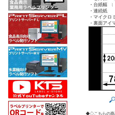
・台紙幅 ：8
・連続紙
・マイクロ
・裏面アイ
◆◇こちらの商