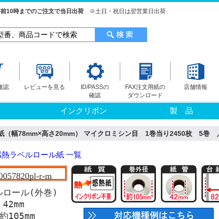
前10時までのご注文で当日出荷
※土日・祝日は翌営業日出荷
確認
レビューを見る
ID/PASSの
FAX注文用紙の
店舗情報
確認
ダウンロード
インクリボン
製 品
（幅78mm×高さ20mm） マイクロミシン目 1巻当り2450枚 5巻 ／
熱ラベルロール紙 一覧
t0057820pl-r-m
ロール(外巻)
42mm
105mm