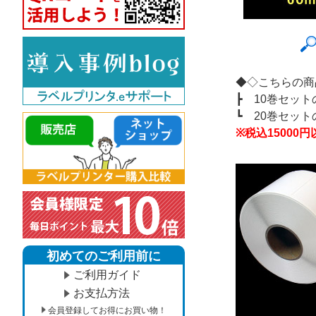
◆◇こちらの商
┣
10巻セッ
┗
20巻セッ
※税込1500
初めてのご利用前に
ご利用ガイド
お支払方法
会員登録してお得にお買い物！