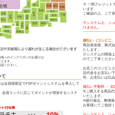
※ 一部クレジット
います。
ご確認の上、ご了
※システム上、シ
けません。
後払い（コンビニ
商品発送後、株式会
たします。
※システムの関係
地域へのインクリボンのお届けは
のでご了承くださ
ります。
認ください。
お近くのコンビニエ
品代金をお支払い
いて
尚、お支払いは払込
Eでは会員様限定でFSPポイントシステムを導入して
後払い手数料 ： 
※ご購入する商品代
は、会員ランクに応じてポイントが増加するシステ
いたします。
※銀行振込、郵便
お客様にてご負担
※システム上、シ