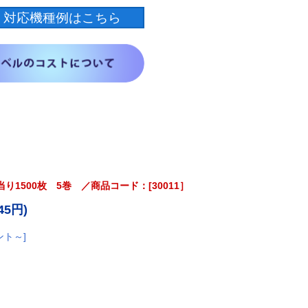
り1500枚 5巻 ／商品コード：[30011］
45円)
ント～]