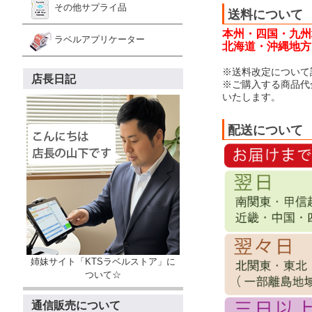
その他サプライ品
送料について
本州・四国・九州
ラベルアプリケーター
北海道・沖縄地方：
※送料改定について
店長日記
※ご購入する商品代
いたします。
配送について
姉妹サイト「KTSラベルストア」に
ついて☆
通信販売について