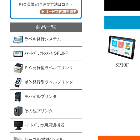
[会員限定]再注文方法はコチラ
商品一覧
ラベル発行システム
ｽﾏｰﾄﾌﾟﾘﾝﾄｼｽﾃﾑ SP10-F
ＰＣ発行型ラベルプリンタ
単体発行型ラベルプリンタ
モバイルプリンタ
その他プリンタ
ﾚｼｰﾄﾌﾟﾘﾝﾀ用周辺機器
サーマル(感熱)ラベル