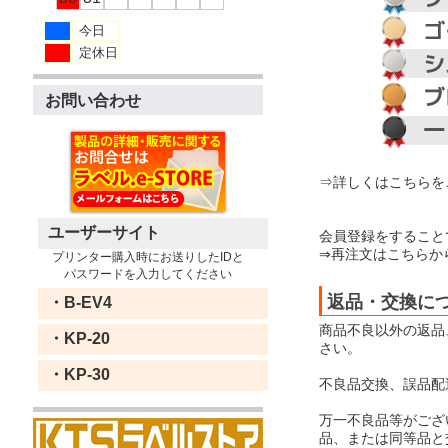
今日
定休日
お問い合わせ
⇒詳しくはこちらを
ユーザーサイト
会員登録をすること
⇒再注文はこちらか
プリンター購入時にお送りしたIDと
パスワードを入力してください
返品・交換に
・B-EV4
商品不良以外の返品
・KP-20
さい。
・KP-30
不良品交換、誤品配
万一不良品等がござ
品、または同等品と