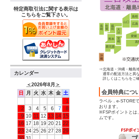
特定商取引法に関する表示は
こちらをご覧下さい。
⇒北海道・沖縄・離島
カレンダー
通常の配送方法と異な
詳しくはこちらをご確
＜
2026年8月
＞
会員特典につ
日
月
火
水
木
金
土
ラベル．e-STOR
1
おります。
2
3
4
5
6
7
8
※FSPポイントと
9
10
11
12
13
14
15
ムです。
16
17
18
19
20
21
22
23
24
25
26
27
28
29
30
31