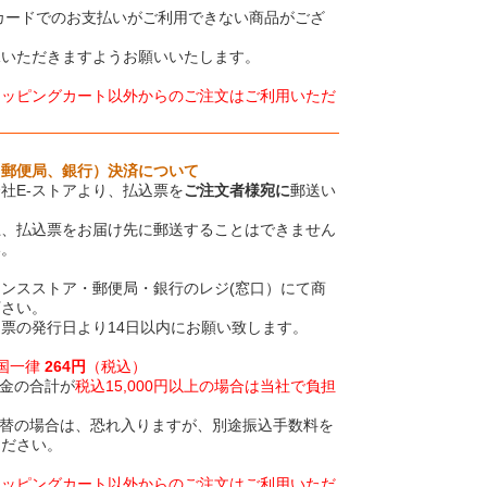
カードでのお支払いがご利用できない商品がござ
承いただきますようお願いいたします。
ョッピングカート以外からのご注文はご利用いただ
、郵便局、銀行）決済について
社E-ストアより、払込票を
ご注文者様宛に
郵送い
上、払込票をお届け先に郵送することはできません
い。
ンスストア・郵便局・銀行のレジ(窓口）にて商
下さい。
票の発行日より14日以内にお願い致します。
全国一律
264円
（税込）
金の合計が
税込15,000円以上の場合は当社で負担
振替の場合は、恐れ入りますが、別途振込手数料を
ください。
ョッピングカート以外からのご注文はご利用いただ