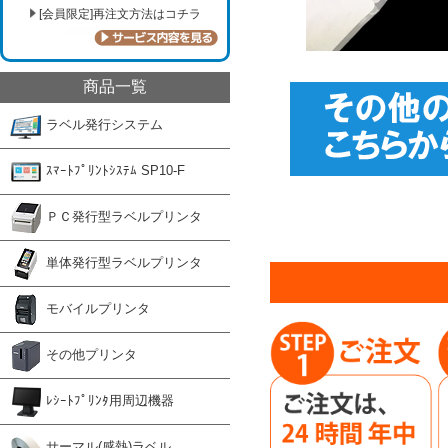
[会員限定]再注文方法はコチラ
商品一覧
ラベル発行システム
ｽﾏｰﾄﾌﾟﾘﾝﾄｼｽﾃﾑ SP10-F
ＰＣ発行型ラベルプリンタ
単体発行型ラベルプリンタ
モバイルプリンタ
その他プリンタ
ﾚｼｰﾄﾌﾟﾘﾝﾀ用周辺機器
サーマル(感熱)ラベル