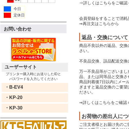
⇒詳しくはこちらをご確認
今日
定休日
会員登録をすることで消耗
⇒再注文はこちらから
お問い合わせ
返品・交換について
商品不良以外の返品、交換
さい。
不良品交換、誤品配送交換
ユーザーサイト
万一不良品等がございまし
プリンター購入時にお送りしたIDと
品、または同等品と交換さ
パスワードを入力してください
商品到着後7日以内にメー
ぎますと返品交換のご要望
・B-EV4
ださい。
・KP-20
⇒詳しくはこちらをご確認
・KP-30
お荷物の差出人につ
ご注文者様とお届け先のご