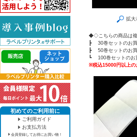
拡大
◆◇こちらの商品は
┣
30巻セットのお
┣
50巻セットのお
┗
100巻セットの
※税込15000円以
初めてのご利用前に
ご利用ガイド
お支払方法
会員登録してお得にお買い物！