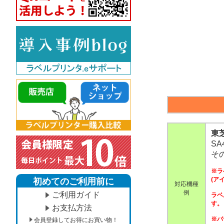
東
SA
そ
※ラ
(ア
初めてのご利用前に
対応機種
例
ご利用ガイド
ラベ
す。
お支払方法
※バ
会員登録してお得にお買い物！