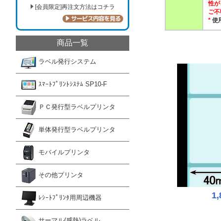
性が
[会員限定]再注文方法はコチラ
ご不
*
使
商品一覧
ラベル発行システム
ｽﾏｰﾄﾌﾟﾘﾝﾄｼｽﾃﾑ SP10-F
ＰＣ発行型ラベルプリンタ
単体発行型ラベルプリンタ
モバイルプリンタ
その他プリンタ
1
ﾚｼｰﾄﾌﾟﾘﾝﾀ用周辺機器
サーマル(感熱)ラベル