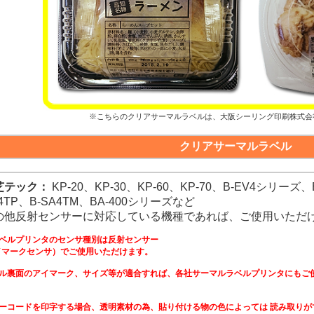
※こちらのクリアサーマルラベルは、大阪シーリング印刷株式会
クリアサーマルラベル
芝テック：
KP-20、KP-30、KP-60、KP-70、B-EV4シリーズ、
4TP、B-SA4TM、BA-400シリーズなど
の他反射センサーに対応している機種であれば、ご使用いただ
ベルプリンタのセンサ種別は反射センサー
イマークセンサ）でご使用いただけます。
ル裏面のアイマーク、サイズ等が適合すれば、各社サーマルラベルプリンタにもご
ーコードを印字する場合、透明素材の為、貼り付ける物の色によっては 読み取りが