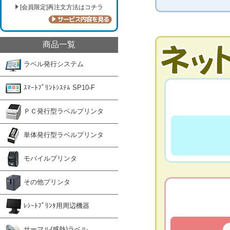
[会員限定]再注文方法はコチラ
商品一覧
ラベル発行システム
ｽﾏｰﾄﾌﾟﾘﾝﾄｼｽﾃﾑ SP10-F
ＰＣ発行型ラベルプリンタ
単体発行型ラベルプリンタ
モバイルプリンタ
その他プリンタ
ﾚｼｰﾄﾌﾟﾘﾝﾀ用周辺機器
サーマル(感熱)ラベル