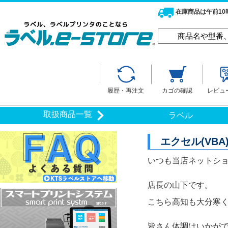
在庫商品は午前1
履歴・再注文
カゴの確認
レビュ
取扱商品一覧
ラベル
エクセル(VB
いつも当店ネットシ
店長の山下です。
こちら高知も大分寒
皆さん体調はいかが