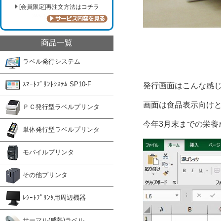
[会員限定]再注文方法はコチラ
商品一覧
ラベル発行システム
ｽﾏｰﾄﾌﾟﾘﾝﾄｼｽﾃﾑ SP10-F
発行画面はこんな感じ
画面は食品表示向け
ＰＣ発行型ラベルプリンタ
今年3月末までの栄養
単体発行型ラベルプリンタ
モバイルプリンタ
その他プリンタ
ﾚｼｰﾄﾌﾟﾘﾝﾀ用周辺機器
サーマル(感熱)ラベル