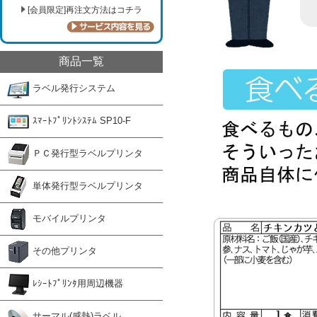
[会員限定]再注文方法はコチラ
商品一覧
ラベル発行システム
ｽﾏｰﾄﾌﾟﾘﾝﾄｼｽﾃﾑ SP10-F
ＰＣ発行型ラベルプリンタ
単体発行型ラベルプリンタ
モバイルプリンタ
その他プリンタ
ﾚｼｰﾄﾌﾟﾘﾝﾀ用周辺機器
サーマル(感熱)ラベル