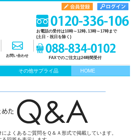
お電話の受付は10時～12時､13時～17時まで
(土日・祝日を除く)
お問い合わせ
FAXでのご注文は24時間受付
その他サプライ品
HOME
けによくあるご質問をＱ＆Ａ形式で掲載しています。
する回答を表示します。