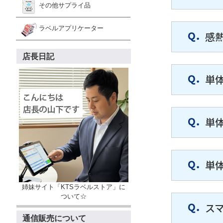
その他サプライ品
ラベルアプリケーター
感
店長日記
単
単
単
姉妹サイト「KTSラベルストア」に
ついて☆
ス
通信販売について