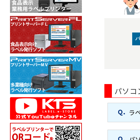
パソコ
ラ
パ