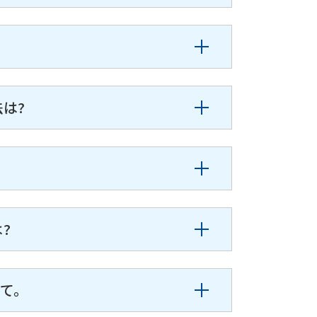
は?
?
えて。