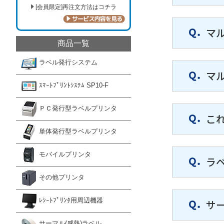
[会員限定]再注文方法はコチラ
マ
商品一覧
ラベル発行システム
マ
ｽﾏｰﾄﾌﾟﾘﾝﾄｼｽﾃﾑ SP10-F
ＰＣ発行型ラベルプリンタ
こ
単体発行型ラベルプリンタ
モバイルプリンタ
ラ
その他プリンタ
ﾚｼｰﾄﾌﾟﾘﾝﾀ用周辺機器
サ
サーマル(感熱)ラベル