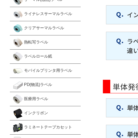
イ
ライナレスサーマルラベル
クリアサーマルラベル
ラ
熱転写ラベル
違
ラベルロール紙
モバイルプリンタ用ラベル
単体発
PD(物流)ラベル
医療用ラベル
単
インクリボン
ラミネートテープカセット
単