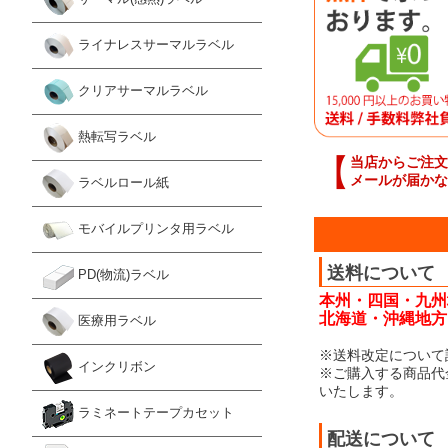
ライナレスサーマルラベル
クリアサーマルラベル
熱転写ラベル
【
当店からご注文
メールが届かな
ラベルロール紙
モバイルプリンタ用ラベル
送料について
PD(物流)ラベル
本州・四国・九州
北海道・沖縄地方：
医療用ラベル
※送料改定について
インクリボン
※ご購入する商品代
いたします。
ラミネートテープカセット
配送について