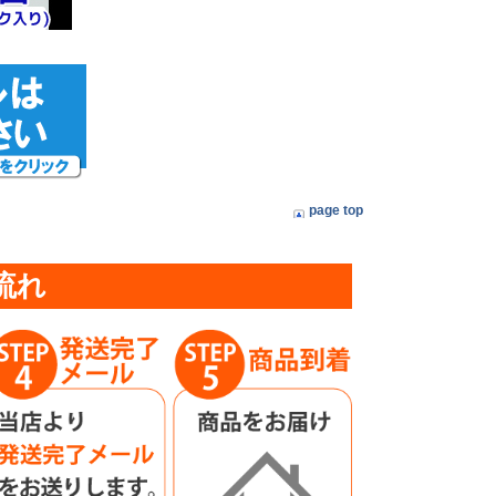
page top
流れ