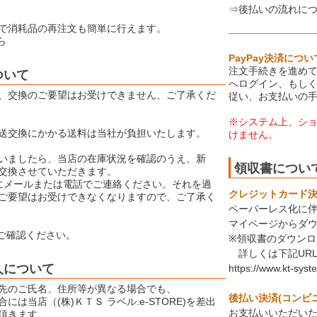
⇒後払いの流れに
で消耗品の再注文も簡単に行えます。
ら
PayPay決済につい
注文手続きを進めて
ついて
へログイン、もしく
、交換のご要望はお受けできません、ご了承くだ
従い、お支払いの
※システム上、シ
送交換にかかる送料は当社が負担いたします。
けません。
いましたら、当店の在庫状況を確認のうえ、新
領収書につい
交換させていただきます。
にメールまたは電話でご連絡ください。それを過
クレジットカード決済
ご要望はお受けできなくなりますので、ご了承く
ペーパーレス化に
マイページからダ
ご確認ください。
※領収書のダウン
詳しくは下記UR
人について
https://www.kt-syst
先のご氏名、住所等が異なる場合でも、
後払い決済(コンビ
には当店（(株)ＫＴＳ ラベル.e-STORE)を差出
お支払いいただい
頂きます。