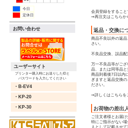
今日
会員登録をすること
定休日
⇒再注文はこちらか
お問い合わせ
返品・交換に
商品不良以外の返品
さい。
不良品交換、誤品配
万一不良品等がござ
ユーザーサイト
品、または同等品と
プリンター購入時にお送りしたIDと
商品到着後7日以内
パスワードを入力してください
ぎますと返品交換の
ださい。
・B-EV4
⇒詳しくはこちらを
・KP-20
・KP-30
お荷物の差出
ご注文者様とお届け
特にご指示がない場合
人として記載させて