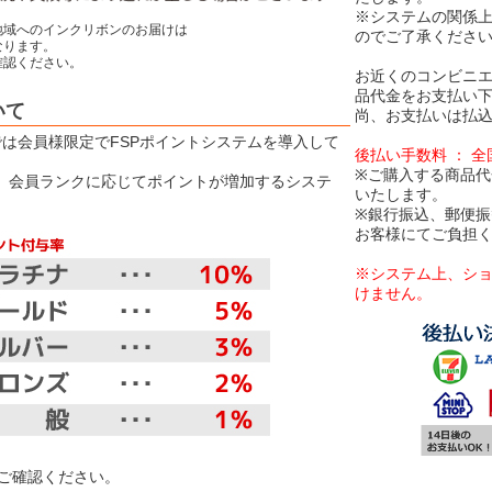
※システムの関係
地域へのインクリボンのお届けは
のでご了承くださ
ります。
認ください。
お近くのコンビニエ
品代金をお支払い
いて
尚、お支払いは払込
Eでは会員様限定でFSPポイントシステムを導入して
後払い手数料 ： 
※ご購入する商品代
は、会員ランクに応じてポイントが増加するシステ
いたします。
※銀行振込、郵便
お客様にてご負担
※システム上、シ
けません。
【お取り扱
ご確認ください。