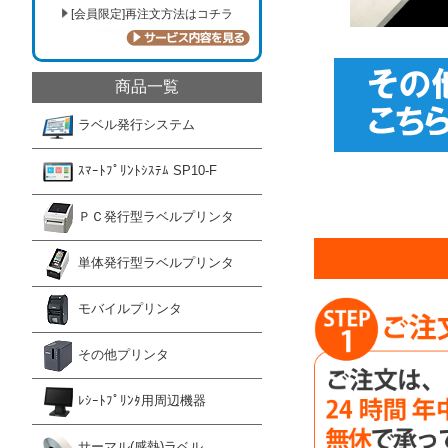
[会員限定]再注文方法はコチラ
商品一覧
ラベル発行システム
ｽﾏｰﾄﾌﾟﾘﾝﾄｼｽﾃﾑ SP10-F
ＰＣ発行型ラベルプリンタ
単体発行型ラベルプリンタ
モバイルプリンタ
その他プリンタ
ﾚｼｰﾄﾌﾟﾘﾝﾀ用周辺機器
サーマル(感熱)ラベル