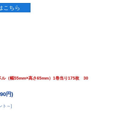
（幅55mm×高さ65mm）1巻当り175枚 30
890円)
ント～]