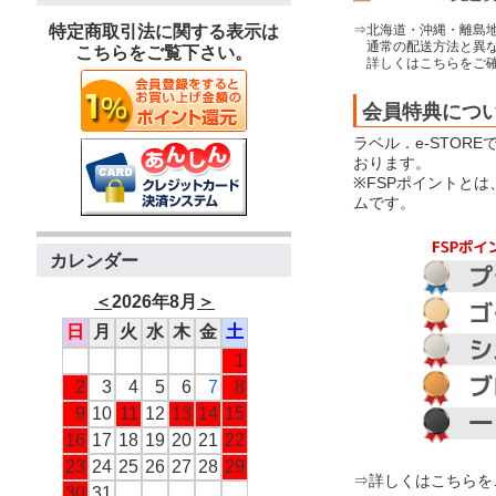
⇒北海道・沖縄・離島
特定商取引法に関する表示は
通常の配送方法と異な
こちらをご覧下さい。
詳しくはこちらをご確
会員特典につ
ラベル．e-STOR
おります。
※FSPポイントと
ムです。
カレンダー
＜
2026年8月
＞
日
月
火
水
木
金
土
1
2
3
4
5
6
7
8
9
10
11
12
13
14
15
16
17
18
19
20
21
22
23
24
25
26
27
28
29
⇒詳しくはこちらを
30
31