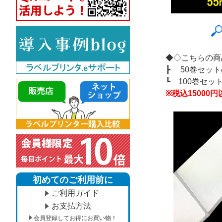
◆◇こちらの商
┣
50巻セッ
┗
100巻セ
※税込1500
初めてのご利用前に
ご利用ガイド
お支払方法
会員登録してお得にお買い物！