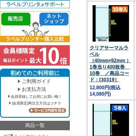
クリアサーマルラ
ベル
（40mm×92mm ）
1巻当り400枚巻
初めてのご利用前に
10巻 ／商品コー
ド：[30319］
ご利用ガイド
12,800円
(税込
お支払方法
14,080円)
会員登録してお得にお買い物！
[会員限定]再注文方法はコチラ
商品一覧