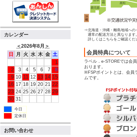
⇒北海道・沖縄・離島地域への
カレンダー
通常の配送方法と異なります
詳しくはこちらをご確認くだ
＜
2026年8月
＞
会員特典について
日
月
火
水
木
金
土
ラベル．e-STOREでは
1
おります。
2
3
4
5
6
7
8
※FSPポイントとは、会
9
10
11
12
13
14
15
ムです。
16
17
18
19
20
21
22
23
24
25
26
27
28
29
30
31
今日
定休日
お問い合わせ