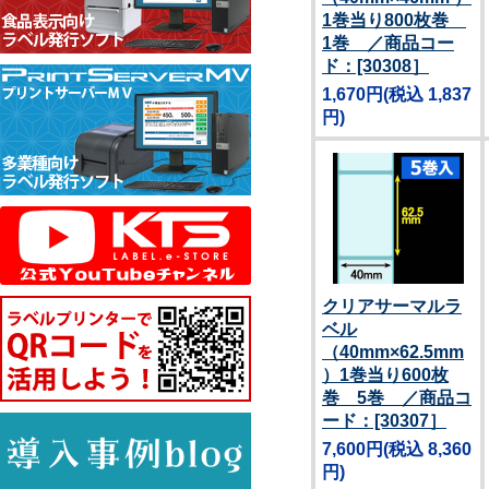
1巻当り800枚巻
1巻 ／商品コー
ド：[30308］
1,670円
(税込 1,837
円)
クリアサーマルラ
ベル
（40mm×62.5mm
）1巻当り600枚
巻 5巻 ／商品コ
ード：[30307］
7,600円
(税込 8,360
円)