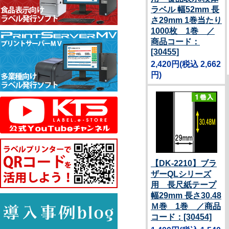
ラベル 幅52mm 長
さ29mm 1巻当たり
1000枚 1巻 ／
商品コード：
[30455]
2,420円
(税込 2,662
円)
【DK-2210】ブラ
ザーQLシリーズ
用 長尺紙テープ
幅29mm 長さ30.48
Ｍ巻 1巻 ／商品
コード：[30454]