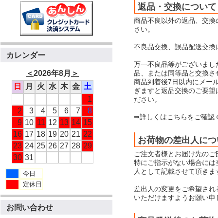
返品・交換について
商品不良以外の返品、交換
さい。
不良品交換、誤品配送交換
カレンダー
万一不良品等がございまし
品、または同等品と交換さ
＜
2026年8月
＞
商品到着後7日以内にメー
日
月
火
水
木
金
土
ぎますと返品交換のご要望
1
ださい。
2
3
4
5
6
7
8
⇒詳しくはこちらをご確認
9
10
11
12
13
14
15
16
17
18
19
20
21
22
お荷物の差出人につ
23
24
25
26
27
28
29
ご注文者様とお届け先のご
30
31
特にご指示がない場合には当店
人として記載させて頂きま
今日
定休日
差出人の変更をご希望され
いただけますようお願い申
お問い合わせ