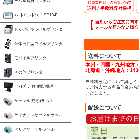
ラベル発行システム
ｽﾏｰﾄﾌﾟﾘﾝﾄｼｽﾃﾑ SP10-F
【
当店からご注文に関す
メールが届かない場合
ＰＣ発行型ラベルプリンタ
単体発行型ラベルプリンタ
送料について
モバイルプリンタ
本州・四国・九州地方：
北海道・沖縄地方：143
その他プリンタ
※送料改定について詳しく
ﾚｼｰﾄﾌﾟﾘﾝﾀ用周辺機器
※ご購入する商品代金の合
いたします。
サーマル(感熱)ラベル
配送について
ライナレスサーマルラベル
クリアサーマルラベル