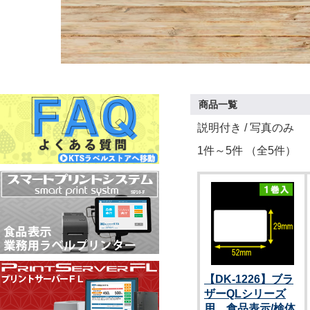
商品一覧
説明付き
/ 写真のみ
1件～5件 （全5件）
【DK-1226】ブラ
ザーQLシリーズ
用 食品表示/検体