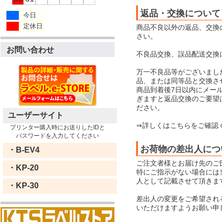
返品・交換について
今日
定休日
商品不良以外の返品、交換
さい。
お問い合わせ
不良品交換、誤品配送交換
万一不良品等がございまし
品、または同等品と交換さ
商品到着後7日以内にメー
ぎますと返品交換のご要望
ださい。
ユーザーサイト
⇒詳しくはこちらをご確認
プリンター購入時にお送りしたIDと
パスワードを入力してください
お荷物の差出人につ
・B-EV4
ご注文者様とお届け先のご
・KP-20
特にご指示がない場合には当店
人として記載させて頂きま
・KP-30
差出人の変更をご希望され
いただけますようお願い申