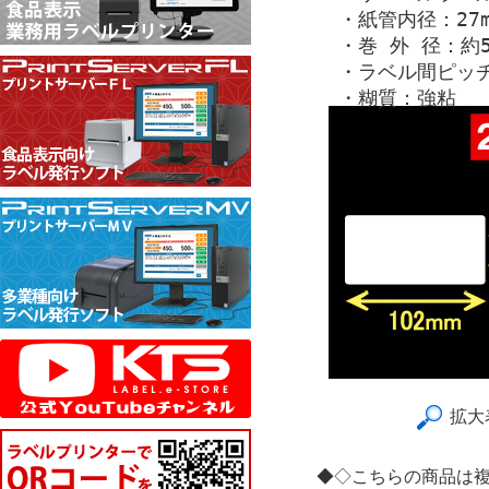
・紙管内径：27m
・巻 外 径：約5
・ラベル間ピッチ
・糊質：強粘
拡大
◆◇こちらの商品は