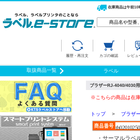
在庫商品は午前1
履歴・再注文
カゴの確認
レビュ
取扱商品一覧
ラベル
ブラザーRJ-4040/40
※こちらの商品は在
トップ
>
ブラザー
th02010250p
・サーマルラベ