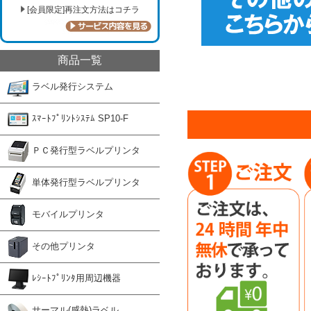
[会員限定]再注文方法はコチラ
商品一覧
ラベル発行システム
ｽﾏｰﾄﾌﾟﾘﾝﾄｼｽﾃﾑ SP10-F
ＰＣ発行型ラベルプリンタ
単体発行型ラベルプリンタ
モバイルプリンタ
その他プリンタ
ﾚｼｰﾄﾌﾟﾘﾝﾀ用周辺機器
サーマル(感熱)ラベル