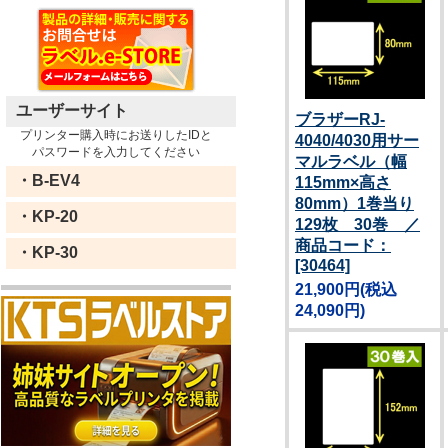
ユーザーサイト
ブラザーRJ-
プリンター購入時にお送りしたIDと
4040/4030用サー
パスワードを入力してください
マルラベル（幅
・B-EV4
115mm×高さ
80mm）1巻当り
・KP-20
129枚 30巻 ／
商品コード：
・KP-30
[30464]
21,900円
(税込
24,090円)