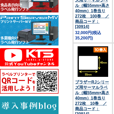
ズ用サーマルラベ
ル（幅55mm×高さ
40mm）1巻当り
272枚 100巻 ／
商品コード：
[30914]
32,000円
(税込
35,200円)
ブラザーRJシリー
ズ用サーマルラベ
ル（幅55mm×高さ
40mm）1巻当り
272枚 10巻 ／
商品コード：
[30914]