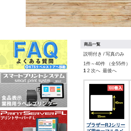
商品一覧
説明付き
/ 写真のみ
1件～40件 （全55件）
1
2
次へ
最後へ
ブラザーRJシリー