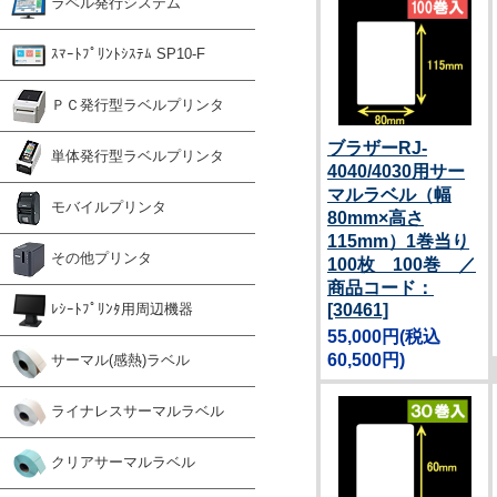
ラベル発行システム
ｽﾏｰﾄﾌﾟﾘﾝﾄｼｽﾃﾑ SP10-F
ＰＣ発行型ラベルプリンタ
ブラザーRJ-
単体発行型ラベルプリンタ
4040/4030用サー
マルラベル（幅
モバイルプリンタ
80mm×高さ
115mm）1巻当り
その他プリンタ
100枚 100巻 ／
商品コード：
[30461]
ﾚｼｰﾄﾌﾟﾘﾝﾀ用周辺機器
55,000円
(税込
60,500円)
サーマル(感熱)ラベル
ライナレスサーマルラベル
クリアサーマルラベル