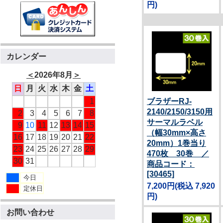
円)
カレンダー
＜
2026年8月
＞
日
月
火
水
木
金
土
1
ブラザーRJ-
2140/2150/3150用
2
3
4
5
6
7
8
サーマルラベル
9
10
11
12
13
14
15
（幅30mm×高さ
16
17
18
19
20
21
22
20mm）1巻当り
23
24
25
26
27
28
29
470枚 30巻 ／
30
31
商品コード：
[30465]
今日
7,200円
(税込 7,920
定休日
円)
お問い合わせ