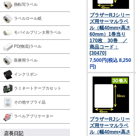
熱転写ラベル
ブラザーRJシリー
ラベルロール紙
ズ用サーマルラベ
ル（幅40mm×高さ
モバイルプリンタ用ラベル
60mm）1巻当り
170枚 30巻 ／
PD(物流)ラベル
商品コード：
[30470]
7,500円
(税込 8,250
医療用ラベル
円)
インクリボン
ラミネートテープカセット
その他サプライ品
ラベルアプリケーター
ブラザーRJシリー
ズ用サーマルラベ
ル（幅40mm×高さ
店長日記