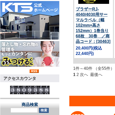
ブラザーRJ-
4040/4030用サー
マルラベル（幅
102mm×高さ
152mm）1巻当り
68枚 30巻 ／商
品コード：[30463]
20,400円
(税込
22,440円)
1件～40件 （全55件）
1
2
次へ
最後へ
アクセスカウンタ
商品検索