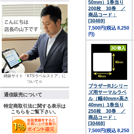
50mm）1巻当り
200枚 30巻 ／
商品コード：
[30469]
7,500円
(税込 8,250
円)
姉妹サイト「KTSラベルストア」に
ついて☆
ブラザーRJシリー
ズ用サーマルラベ
通信販売について
ル（幅40mm×高さ
40mm）1巻当り
特定商取引法に関する表示は
250枚 30巻 ／
こちらをご覧下さい。
商品コード：
[30468]
7,500円
(税込 8,250