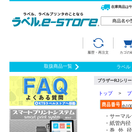
在庫商品は午
履歴・再注文
カゴの
取扱商品一覧
ラベル
ブラザーRJシリーズ
トップ
>
ブ
th10
・サーマル
・紙管内径：
・巻 外 径