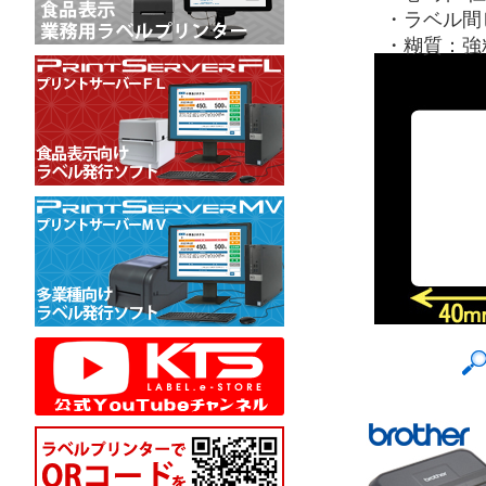
・ラベル間
・糊質：強