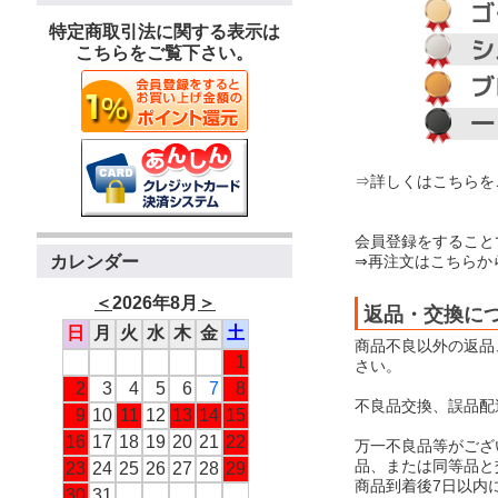
特定商取引法に関する表示は
こちらをご覧下さい。
⇒詳しくはこちらを
会員登録をすること
⇒再注文はこちらか
カレンダー
＜
2026年8月
＞
返品・交換に
日
月
火
水
木
金
土
商品不良以外の返品
1
さい。
2
3
4
5
6
7
8
不良品交換、誤品配
9
10
11
12
13
14
15
16
17
18
19
20
21
22
万一不良品等がござ
品、または同等品と
23
24
25
26
27
28
29
商品到着後7日以内
30
31