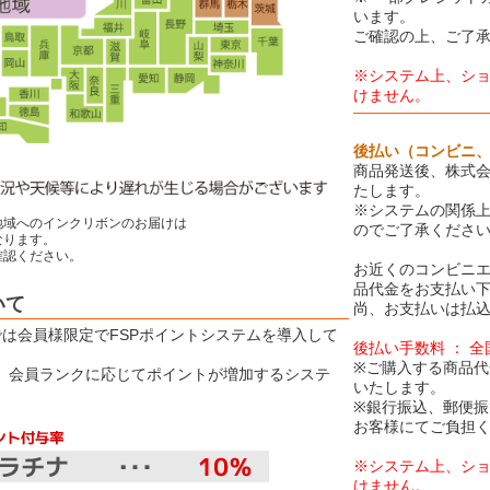
います。
ご確認の上、ご了
※システム上、シ
けません。
後払い（コンビニ
商品発送後、株式会
たします。
※システムの関係
地域へのインクリボンのお届けは
のでご了承くださ
ります。
認ください。
お近くのコンビニエ
品代金をお支払い
いて
尚、お支払いは払込
Eでは会員様限定でFSPポイントシステムを導入して
後払い手数料 ： 
※ご購入する商品代
は、会員ランクに応じてポイントが増加するシステ
いたします。
※銀行振込、郵便
お客様にてご負担
※システム上、シ
けません。