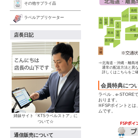
その他サプライ品
ラベルアプリケーター
店長日記
⇒北海道・沖縄・離島
通常の配送方法と異な
詳しくはこちらをご確
会員特典につ
ラベル．e-STOR
おります。
※FSPポイントと
ムです。
姉妹サイト「KTSラベルストア」に
ついて☆
通信販売について