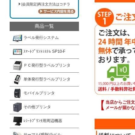
[会員限定]再注文方法はコチラ
商品一覧
ラベル発行システム
ｽﾏｰﾄﾌﾟﾘﾝﾄｼｽﾃﾑ SP10-F
ＰＣ発行型ラベルプリンタ
単体発行型ラベルプリンタ
モバイルプリンタ
【
当店からご注文
その他プリンタ
メールが届かな
ﾚｼｰﾄﾌﾟﾘﾝﾀ用周辺機器
サーマル(感熱)ラベル