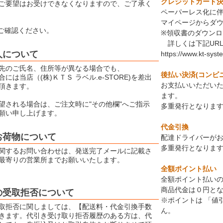
クレジットカード決済
ご要望はお受けできなくなりますので、ご了承く
ペーパーレス化に
マイページからダ
ご確認ください。
※領収書のダウン
詳しくは下記UR
人について
https://www.kt-syst
先のご氏名、住所等が異なる場合でも、
後払い決済(コンビ
には当店（(株)ＫＴＳ ラベル.e-STORE)を差出
お支払いいただい
頂きます。
ます。
望される場合は、ご注文時に"その他欄"へご指示
多重発行となりま
願い申し上げます。
代金引換
お荷物について
配達ドライバーが
多重発行となりま
関するお問い合わせは、発送完了メールに記載さ
最寄りの営業所までお願いいたします。
全額ポイント払い
全額ポイント払いの
商品代金は０円と
の受取拒否について
※ポイントは 「値
取拒否に関しましては、【配送料・代金引換手数
ん。
きます。代引き受け取り拒否履歴のある方は、代