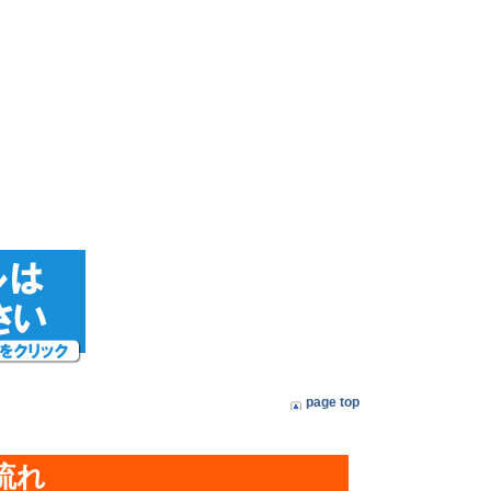
page top
流れ