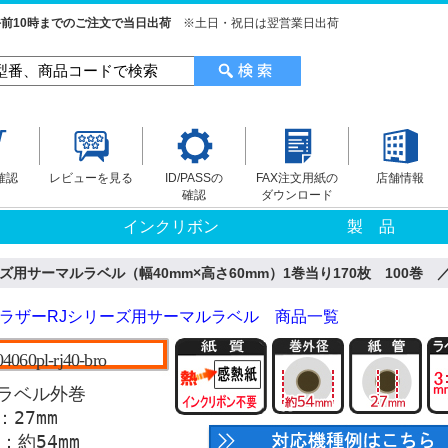
前10時までのご注文で当日出荷
※土日・祝日は翌営業日出荷
確認
レビューを見る
ID/PASSの
FAX注文用紙の
店舗情報
確認
ダウンロード
インクリボン
製 品
用サーマルラベル（幅40mm×高さ60mm）1巻当り170枚 100巻 ／商
ラザーRJシリーズ用サーマルラベル 商品一覧
04060pl-rj40-bro
ラベル外巻
27mm
：約54mm