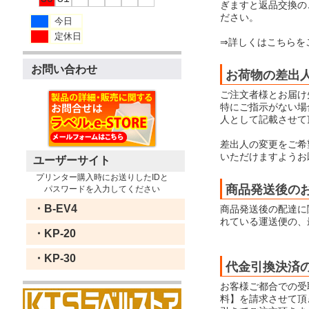
ぎますと返品交換の
ださい。
今日
定休日
⇒詳しくはこちらを
お問い合わせ
お荷物の差出
ご注文者様とお届け
特にご指示がない場合
人として記載させて
差出人の変更をご希
いただけますようお
ユーザーサイト
プリンター購入時にお送りしたIDと
商品発送後の
パスワードを入力してください
・B-EV4
商品発送後の配達に
れている運送便の、
・KP-20
・KP-30
代金引換決済
お客様ご都合での受
料】を請求させて頂