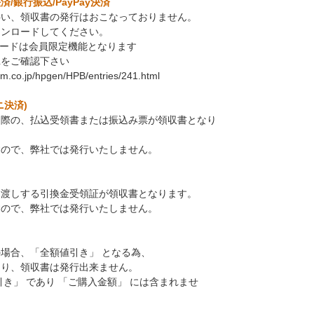
/銀行振込/PayPay決済
伴い、領収書の発行はおこなっておりません。
ウンロードしてください。
ロードは会員限定機能となります
Lをご確認下さい
em.co.jp/hpgen/HPB/entries/241.html
ニ決済)
た際の、払込受領書または振込み票が領収書となり
すので、弊社では発行いたしません。
お渡しする引換金受領証が領収書となります。
すので、弊社では発行いたしません。
場合、「全額値引き」 となる為、
なり、領収書は発行出来ません。
引き」 であり 「ご購入金額」 には含まれませ