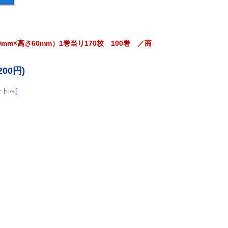
m×高さ60mm）1巻当り170枚 100巻 ／商
200円)
ント～]